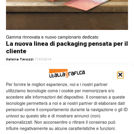
Gamma rinnovata e nuovo campionario dedicato
La nuova linea di packaging pensata per il
cliente
Valeria Teruzzi
11/03/2014
Per fornire le migliori esperienze, noi e i nostri partner
utilizziamo tecnologie come i cookie per memorizzare e/o
Leggi la rivista
accedere alle informazioni del dispositivo. Il consenso a queste
tecnologie permetterà a noi e ai nostri partner di elaborare dati
personali come il comportamento durante la navigazione o gli ID
univoci su questo sito e di mostrare annunci (non)
personalizzati. Non acconsentire o ritirare il consenso può
influire negativamente su alcune caratteristiche e funzioni.