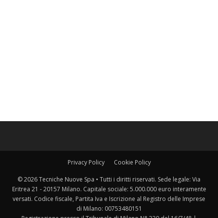
Privacy Policy
Cookie Policy
© 2026 Tecniche Nuove Spa • Tutti i diritti riservati. Sede legale: Via
Eritrea 21 - 20157 Milano. Capitale sociale: 5.000.000 euro interamente
versati. Codice fiscale, Partita Iva e Iscrizione al Registro delle Imprese
di Milano: 00753480151