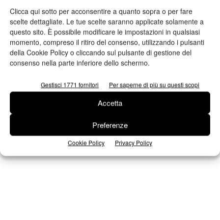
Clicca qui sotto per acconsentire a quanto sopra o per fare
scelte dettagliate. Le tue scelte saranno applicate solamente a
questo sito. È possibile modificare le impostazioni in qualsiasi
n.2 - Giugno 2026
n.1 - Maggio 2026
n.6 - Dicembre 2025
momento, compreso il ritiro del consenso, utilizzando i pulsanti
Edicola Web
della Cookie Policy o cliccando sul pulsante di gestione del
consenso nella parte inferiore dello schermo.
Iscriviti alla newsletter
Gestisci 1771 fornitori
Per saperne di più su questi scopi
Accetta
Preferenze
Seguici su Facebook
Cookie Policy
Privacy Policy