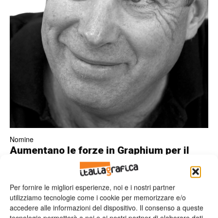
Nomine
Aumentano le forze in Graphium per il
settore packaging
Il benvenuto a due nuovi esperti di packaging ed etichette
digitali.
Per fornire le migliori esperienze, noi e i nostri partner
Valeria Teruzzi
11/04/2014
utilizziamo tecnologie come i cookie per memorizzare e/o
accedere alle informazioni del dispositivo. Il consenso a queste
tecnologie permetterà a noi e ai nostri partner di elaborare dati