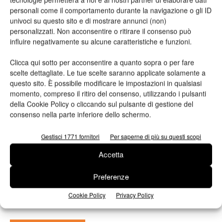
personali come il comportamento durante la navigazione o gli ID
univoci su questo sito e di mostrare annunci (non)
Leggi la rivista
personalizzati. Non acconsentire o ritirare il consenso può
influire negativamente su alcune caratteristiche e funzioni.
Clicca qui sotto per acconsentire a quanto sopra o per fare
scelte dettagliate. Le tue scelte saranno applicate solamente a
questo sito. È possibile modificare le impostazioni in qualsiasi
momento, compreso il ritiro del consenso, utilizzando i pulsanti
della Cookie Policy o cliccando sul pulsante di gestione del
consenso nella parte inferiore dello schermo.
Gestisci 1771 fornitori
Per saperne di più su questi scopi
n.2 - Giugno 2026
n.1 - Maggio 2026
n.6 - Dicembre 2025
Edicola Web
Accetta
Preferenze
Iscriviti alla newsletter
Cookie Policy
Privacy Policy