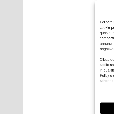
Per forni
cookie p
queste te
comporta
annunci (
negativa
Clicca qu
scelte s
in qualsi
Policy o 
schermo