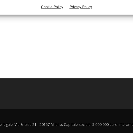
Cookie Policy
Privacy Policy
e legale: Via Eritrea 21 - 20157 Milano. Capitale sociale: 5.000.000 euro interament