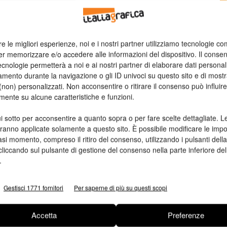
n
re le migliori esperienze, noi e i nostri partner utilizziamo tecnologie co
Ed
er memorizzare e/o accedere alle informazioni del dispositivo. Il conse
cnologie permetterà a noi e ai nostri partner di elaborare dati personal
mento durante la navigazione o gli ID univoci su questo sito e di most
non) personalizzati. Non acconsentire o ritirare il consenso può influire
mente su alcune caratteristiche e funzioni.
i sotto per acconsentire a quanto sopra o per fare scelte dettagliate. L
aranno applicate solamente a questo sito. È possibile modificare le impo
asi momento, compreso il ritiro del consenso, utilizzando i pulsanti dell
cliccando sul pulsante di gestione del consenso nella parte inferiore del
.
Gestisci 1771 fornitori
Per saperne di più su questi scopi
Accetta
Preferenze