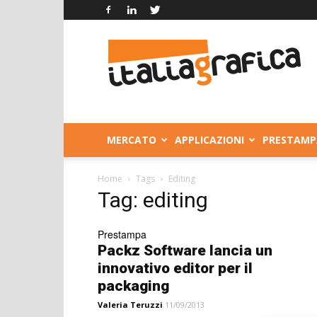
Italia
Grafica
MERCATO
APPLICAZIONI
PRESTAMP
Home
Tags
Editing
Tag: editing
Prestampa
Packz Software lancia un
innovativo editor per il
packaging
Valeria Teruzzi
11/09/2013