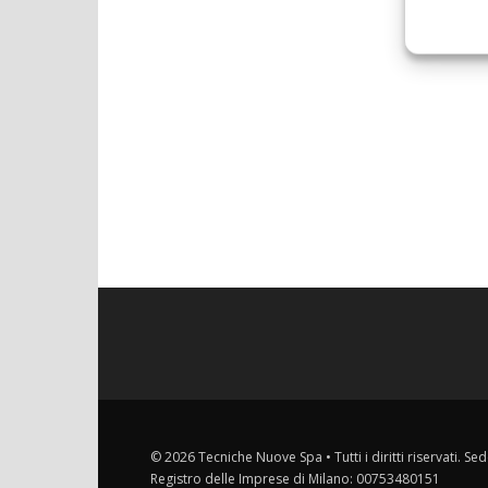
© 2026 Tecniche Nuove Spa • Tutti i diritti riservati. Sed
Registro delle Imprese di Milano: 00753480151