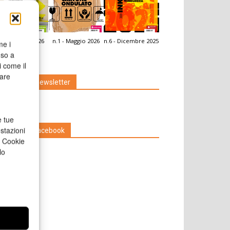
.2 - Giugno 2026
n.1 - Maggio 2026
n.6 - Dicembre 2025
me i
icola Web
nso a
i come il
rare
Iscriviti alla newsletter
e tue
stazioni
Seguici su Facebook
a Cookie
lo