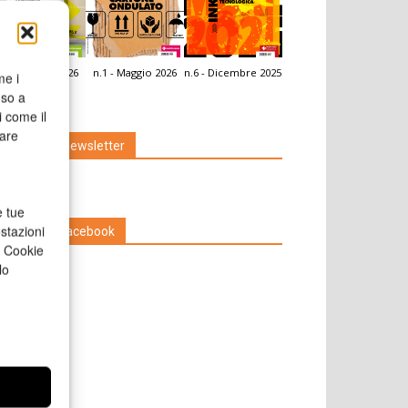
.2 - Giugno 2026
n.1 - Maggio 2026
n.6 - Dicembre 2025
me i
icola Web
nso a
i come il
rare
Iscriviti alla newsletter
e tue
stazioni
Seguici su Facebook
a Cookie
lo