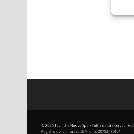
© 2026 Tecniche Nuove Spa • Tutti i diritti riservati. Sed
Registro delle Imprese di Milano: 00753480151