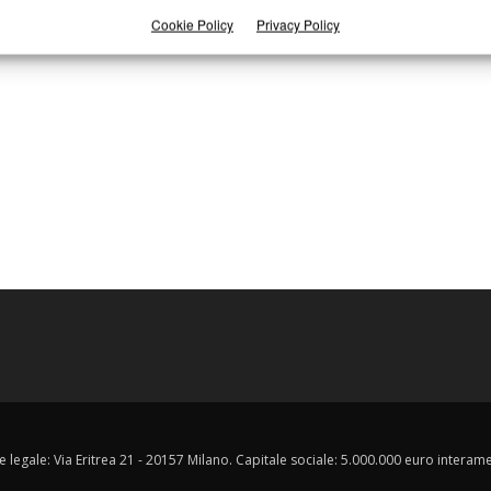
Cookie Policy
Privacy Policy
e legale: Via Eritrea 21 - 20157 Milano. Capitale sociale: 5.000.000 euro interament