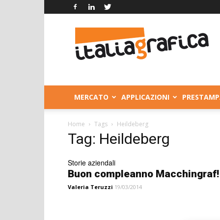
Italia
Grafica
MERCATO
APPLICAZIONI
PRESTAMP
Home
Tags
Heildeberg
Tag: Heildeberg
Storie aziendali
Buon compleanno Macchingraf!
Valeria Teruzzi
19/03/2014