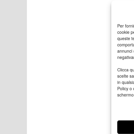
Per forni
cookie p
queste te
comporta
annunci (
negativa
Clicca qu
scelte s
in qualsi
Policy o 
schermo