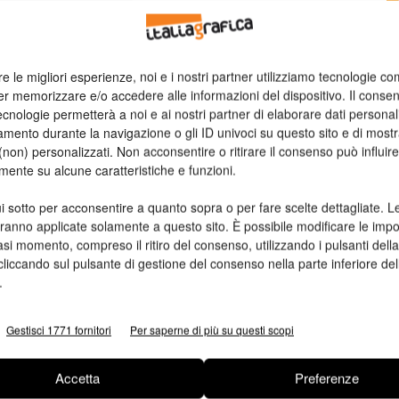
n
re le migliori esperienze, noi e i nostri partner utilizziamo tecnologie co
Ed
er memorizzare e/o accedere alle informazioni del dispositivo. Il conse
cnologie permetterà a noi e ai nostri partner di elaborare dati personal
mento durante la navigazione o gli ID univoci su questo sito e di most
non) personalizzati. Non acconsentire o ritirare il consenso può influire
mente su alcune caratteristiche e funzioni.
i sotto per acconsentire a quanto sopra o per fare scelte dettagliate. L
aranno applicate solamente a questo sito. È possibile modificare le impo
asi momento, compreso il ritiro del consenso, utilizzando i pulsanti dell
cliccando sul pulsante di gestione del consenso nella parte inferiore del
.
Gestisci 1771 fornitori
Per saperne di più su questi scopi
Accetta
Preferenze