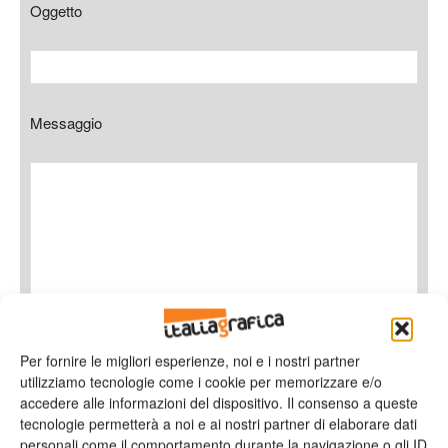
Oggetto
Messaggio
Per fornire le migliori esperienze, noi e i nostri partner
Ho letto e accetto
l'informativa sulla privacy*
utilizziamo tecnologie come i cookie per memorizzare e/o
accedere alle informazioni del dispositivo. Il consenso a queste
tecnologie permetterà a noi e ai nostri partner di elaborare dati
personali come il comportamento durante la navigazione o gli ID