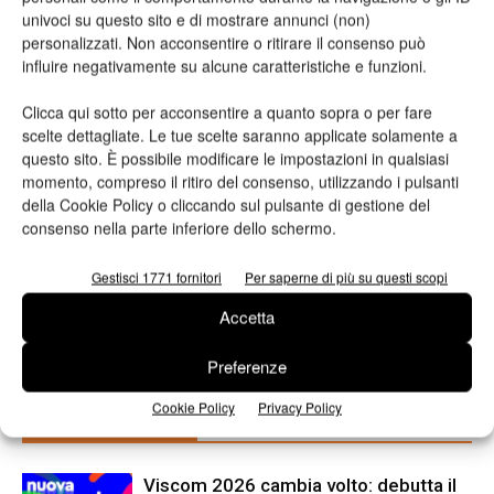
univoci su questo sito e di mostrare annunci (non)
personalizzati. Non acconsentire o ritirare il consenso può
influire negativamente su alcune caratteristiche e funzioni.
TAG
Heildeberg
Macchingraf
Clicca qui sotto per acconsentire a quanto sopra o per fare
scelte dettagliate. Le tue scelte saranno applicate solamente a
questo sito. È possibile modificare le impostazioni in qualsiasi
momento, compreso il ritiro del consenso, utilizzando i pulsanti
della Cookie Policy o cliccando sul pulsante di gestione del
consenso nella parte inferiore dello schermo.
Gestisci 1771 fornitori
Per saperne di più su questi scopi
Articolo precedente
Prossimo articolo
Accetta
Errata corrige relativa al n.1,
Formazione: i corsi Gipea
febbraio. Gruppo Pozzoni
Preferenze
Cookie Policy
Privacy Policy
ARTICOLI CORRELATI
ALTRO DALL'AUTORE
Viscom 2026 cambia volto: debutta il