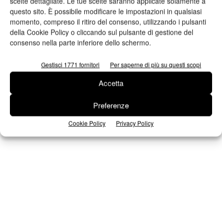
scelte dettagliate. Le tue scelte saranno applicate solamente a
Edicola Web
questo sito. È possibile modificare le impostazioni in qualsiasi
momento, compreso il ritiro del consenso, utilizzando i pulsanti
della Cookie Policy o cliccando sul pulsante di gestione del
Iscriviti alla newsletter
consenso nella parte inferiore dello schermo.
Gestisci 1771 fornitori
Per saperne di più su questi scopi
Accetta
Seguici su Facebook
Preferenze
Cookie Policy
Privacy Policy