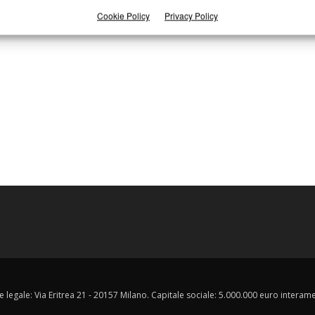
Cookie Policy
Privacy Policy
e legale: Via Eritrea 21 - 20157 Milano. Capitale sociale: 5.000.000 euro interament