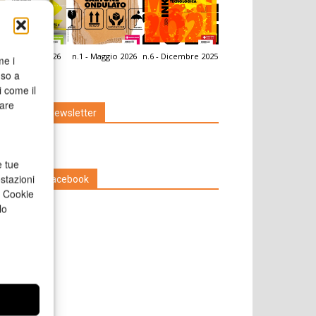
.2 - Giugno 2026
n.1 - Maggio 2026
n.6 - Dicembre 2025
me i
icola Web
nso a
i come il
rare
Iscriviti alla newsletter
e tue
stazioni
Seguici su Facebook
a Cookie
lo