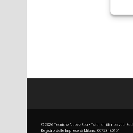
© 2026 Tecniche Nuove Spa • Tutti i diritti riservati. Sed
Registro delle Imprese di Milano: 00753480151