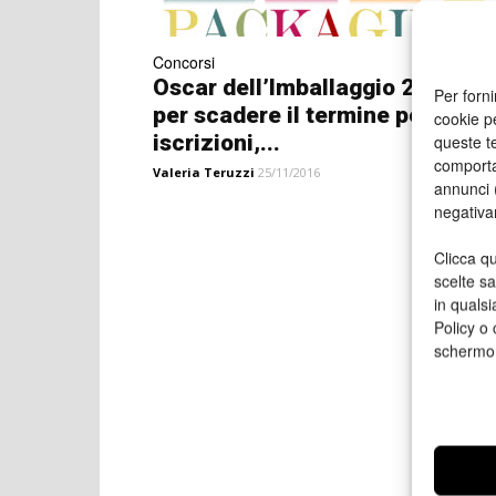
Concorsi
Oscar dell’Imballaggio 2017: st
Per forni
per scadere il termine per le
cookie p
iscrizioni,...
queste te
comporta
Valeria Teruzzi
25/11/2016
annunci (
negativa
Clicca qu
scelte s
in qualsi
Policy o 
schermo