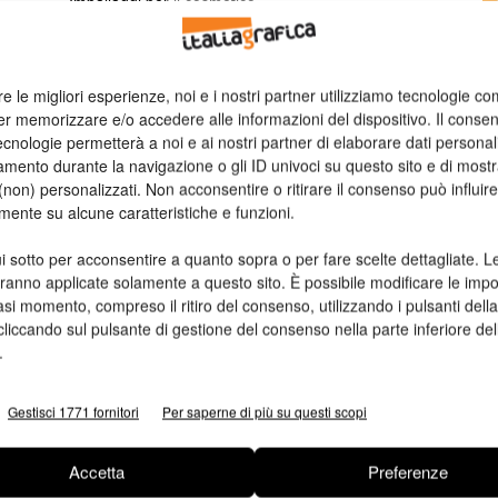
Imballaggi per il cosmetico
Linee guida sulle buone prassi di
lavoro
a
Valeria Teruzzi
08/03/2013
n
re le migliori esperienze, noi e i nostri partner utilizziamo tecnologie co
Ed
er memorizzare e/o accedere alle informazioni del dispositivo. Il conse
cnologie permetterà a noi e ai nostri partner di elaborare dati personal
mento durante la navigazione o gli ID univoci su questo sito e di most
non) personalizzati. Non acconsentire o ritirare il consenso può influire
mente su alcune caratteristiche e funzioni.
i sotto per acconsentire a quanto sopra o per fare scelte dettagliate. L
aranno applicate solamente a questo sito. È possibile modificare le impo
asi momento, compreso il ritiro del consenso, utilizzando i pulsanti dell
cliccando sul pulsante di gestione del consenso nella parte inferiore del
.
Gestisci 1771 fornitori
Per saperne di più su questi scopi
Accetta
Preferenze