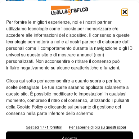
Per fornire le migliori esperienze, noi e i nostri partner
utilizziamo tecnologie come i cookie per memorizzare e/o
accedere alle informazioni del dispositivo. Il consenso a queste
tecnologie permetterà a noi e ai nostri partner di elaborare dati
Installazioni
personali come il comportamento durante la navigazione o gli ID
Compacta 618 entra in ACM, nel reparto
univoci su questo sito e di mostrare annunci (non)
digitale-offset e roto-offset
personalizzati. Non acconsentire o ritirare il consenso può
influire negativamente su alcune caratteristiche e funzioni.
Valeria Teruzzi
03/10/2016
Clicca qui sotto per acconsentire a quanto sopra o per fare
scelte dettagliate. Le tue scelte saranno applicate solamente a
questo sito. È possibile modificare le impostazioni in qualsiasi
momento, compreso il ritiro del consenso, utilizzando i pulsanti
Leggi la rivista
della Cookie Policy o cliccando sul pulsante di gestione del
consenso nella parte inferiore dello schermo.
Gestisci 1771 fornitori
Per saperne di più su questi scopi
Accetta