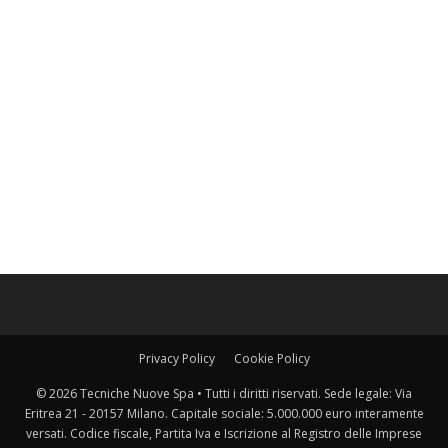
Privacy Policy
Cookie Policy
© 2026 Tecniche Nuove Spa • Tutti i diritti riservati. Sede legale: Via
Eritrea 21 - 20157 Milano. Capitale sociale: 5.000.000 euro interamente
versati. Codice fiscale, Partita Iva e Iscrizione al Registro delle Imprese