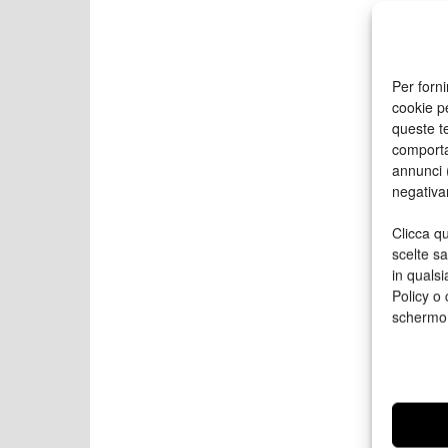
Per forni
cookie p
queste te
comporta
annunci (
negativa
Clicca qu
scelte s
in qualsi
Policy o 
schermo