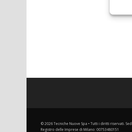
© 2026 Tecniche Nuove Spa • Tutti i diritti riservati. Sed
Registro delle Imprese di Milano: 00753480151