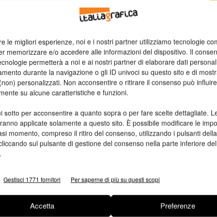
n
re le migliori esperienze, noi e i nostri partner utilizziamo tecnologie co
Ed
er memorizzare e/o accedere alle informazioni del dispositivo. Il conse
cnologie permetterà a noi e ai nostri partner di elaborare dati personal
mento durante la navigazione o gli ID univoci su questo sito e di most
non) personalizzati. Non acconsentire o ritirare il consenso può influire
mente su alcune caratteristiche e funzioni.
i sotto per acconsentire a quanto sopra o per fare scelte dettagliate. L
aranno applicate solamente a questo sito. È possibile modificare le impo
asi momento, compreso il ritiro del consenso, utilizzando i pulsanti dell
cliccando sul pulsante di gestione del consenso nella parte inferiore del
.
Gestisci 1771 fornitori
Per saperne di più su questi scopi
Accetta
Preferenze