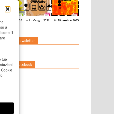
.2 - Giugno 2026
n.1 - Maggio 2026
n.6 - Dicembre 2025
me i
icola Web
nso a
i come il
rare
Iscriviti alla newsletter
e tue
stazioni
Seguici su Facebook
a Cookie
lo