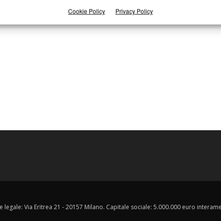
Cookie Policy
Privacy Policy
e legale: Via Eritrea 21 - 20157 Milano. Capitale sociale: 5.000.000 euro interament