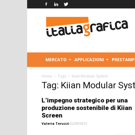
Italia
Grafica
MERCATO
APPLICAZIONI
PRESTAMP
Home
Tags
Kiian Modular System
Tag: Kiian Modular Sy
L’impegno strategico per una
produzione sostenibile di Kiian
Screen
Valeria Teruzzi
02/09/2013