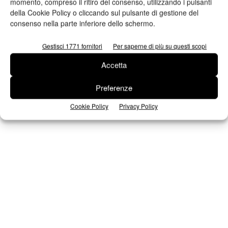
momento, compreso il ritiro del consenso, utilizzando i pulsanti
della Cookie Policy o cliccando sul pulsante di gestione del
consenso nella parte inferiore dello schermo.
Seguici su Facebook
Gestisci 1771 fornitori
Per saperne di più su questi scopi
Accetta
Preferenze
Cookie Policy
Privacy Policy