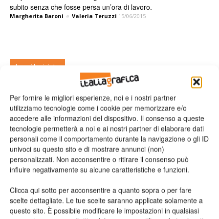
subito senza che fosse persa un’ora di lavoro.
Margherita Baroni
e
Valeria Teruzzi
15/06/2015
Leggi la rivista
Per fornire le migliori esperienze, noi e i nostri partner
utilizziamo tecnologie come i cookie per memorizzare e/o
accedere alle informazioni del dispositivo. Il consenso a queste
tecnologie permetterà a noi e ai nostri partner di elaborare dati
personali come il comportamento durante la navigazione o gli ID
univoci su questo sito e di mostrare annunci (non)
personalizzati. Non acconsentire o ritirare il consenso può
influire negativamente su alcune caratteristiche e funzioni.
n.2 - Giugno 2026
n.1 - Maggio 2026
n.6 - Dicembre 2025
Edicola Web
Clicca qui sotto per acconsentire a quanto sopra o per fare
scelte dettagliate. Le tue scelte saranno applicate solamente a
questo sito. È possibile modificare le impostazioni in qualsiasi
Iscriviti alla newsletter