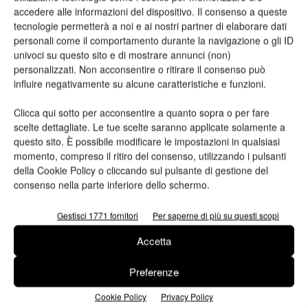
Conoscere le carte speciali Cordenons
accedere alle informazioni del dispositivo. Il consenso a queste
Redazione
03/07/2013
tecnologie permetterà a noi e ai nostri partner di elaborare dati
personali come il comportamento durante la navigazione o gli ID
univoci su questo sito e di mostrare annunci (non)
personalizzati. Non acconsentire o ritirare il consenso può
influire negativamente su alcune caratteristiche e funzioni.
Leggi la rivista
Clicca qui sotto per acconsentire a quanto sopra o per fare
scelte dettagliate. Le tue scelte saranno applicate solamente a
questo sito. È possibile modificare le impostazioni in qualsiasi
momento, compreso il ritiro del consenso, utilizzando i pulsanti
della Cookie Policy o cliccando sul pulsante di gestione del
consenso nella parte inferiore dello schermo.
Gestisci 1771 fornitori
Per saperne di più su questi scopi
Accetta
n.2 - Giugno 2026
n.1 - Maggio 2026
n.6 - Dicembre 2025
Edicola Web
Preferenze
Cookie Policy
Privacy Policy
Iscriviti alla newsletter