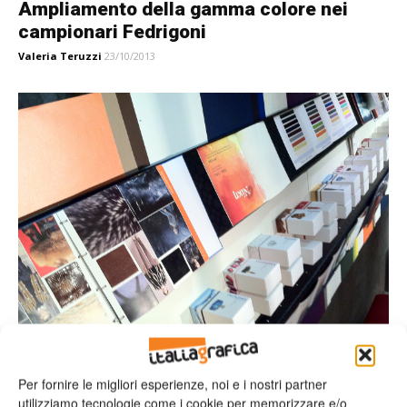
Ampliamento della gamma colore nei
campionari Fedrigoni
Valeria Teruzzi
23/10/2013
Per fornire le migliori esperienze, noi e i nostri partner
Carta&Eventi
utilizziamo tecnologie come i cookie per memorizzare e/o