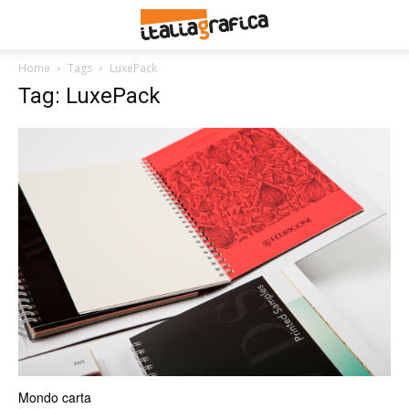
Home
Tags
LuxePack
Tag: LuxePack
Mondo carta