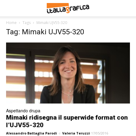
Home
Tags
Mimaki UJV55-320
Tag: Mimaki UJV55-320
Aspettando drupa
Mimaki ridisegna il superwide format con
l’UJV55-320
Alessandro Battaglia Parodi
e
Valeria Teruzzi
17/05/2016