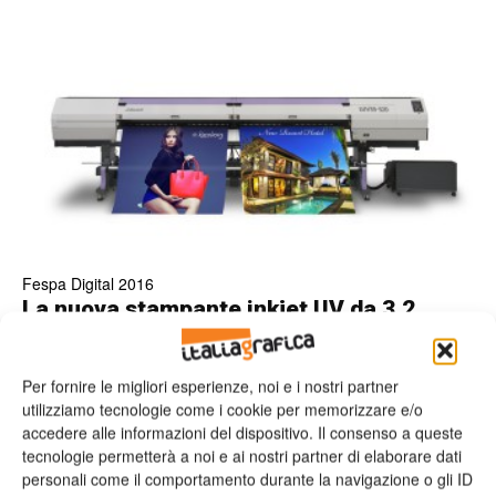
Fespa Digital 2016
La nuova stampante inkjet UV da 3,2
metri di Mimaki
Valeria Teruzzi
08/04/2016
Per fornire le migliori esperienze, noi e i nostri partner
utilizziamo tecnologie come i cookie per memorizzare e/o
accedere alle informazioni del dispositivo. Il consenso a queste
tecnologie permetterà a noi e ai nostri partner di elaborare dati
personali come il comportamento durante la navigazione o gli ID
Leggi la rivista