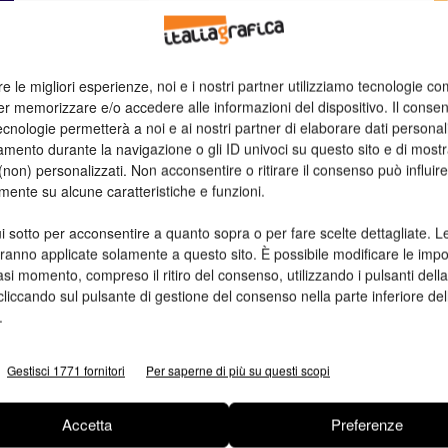
a
n
re le migliori esperienze, noi e i nostri partner utilizziamo tecnologie co
Ed
er memorizzare e/o accedere alle informazioni del dispositivo. Il conse
cnologie permetterà a noi e ai nostri partner di elaborare dati personal
mento durante la navigazione o gli ID univoci su questo sito e di most
non) personalizzati. Non acconsentire o ritirare il consenso può influire
mente su alcune caratteristiche e funzioni.
i sotto per acconsentire a quanto sopra o per fare scelte dettagliate. L
aranno applicate solamente a questo sito. È possibile modificare le impo
asi momento, compreso il ritiro del consenso, utilizzando i pulsanti dell
cliccando sul pulsante di gestione del consenso nella parte inferiore del
.
Gestisci 1771 fornitori
Per saperne di più su questi scopi
Accetta
Preferenze