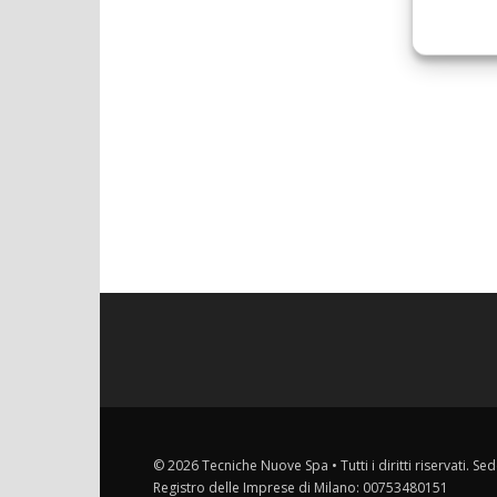
© 2026 Tecniche Nuove Spa • Tutti i diritti riservati. Sed
Registro delle Imprese di Milano: 00753480151