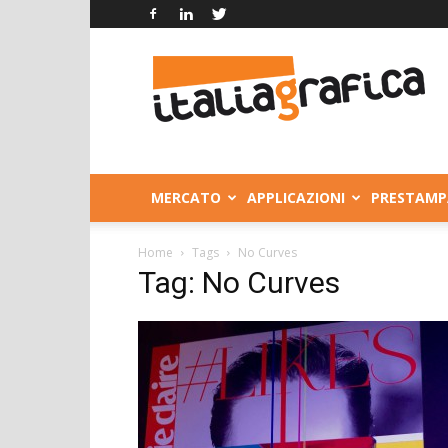
Italia
Grafica
MERCATO
APPLICAZIONI
PRESTAMP
Home
Tags
No Curves
Tag: No Curves