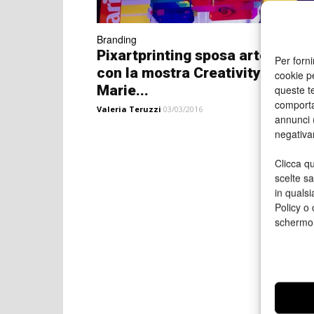
Branding
Pixartprinting sposa arte e mod
Per forni
con la mostra Creativity by
cookie p
Marie...
queste te
comporta
Valeria Teruzzi
03/03/2016
annunci (
negativa
Clicca qu
scelte s
in qualsi
Policy o 
schermo