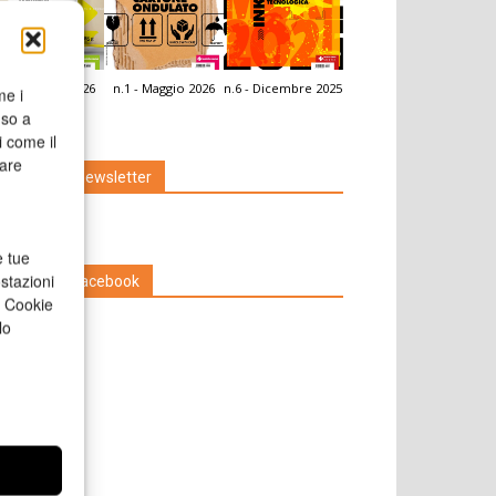
.2 - Giugno 2026
n.1 - Maggio 2026
n.6 - Dicembre 2025
me i
icola Web
nso a
i come il
rare
Iscriviti alla newsletter
e tue
stazioni
Seguici su Facebook
a Cookie
lo