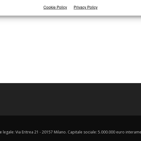
Cookie Policy
Privacy Policy
e legale: Via Eritrea 21 - 20157 Milano. Capitale sociale: 5.000.000 euro interament