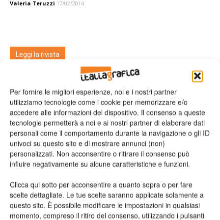
Valeria Teruzzi
17/02/2014
Leggi la rivista
Per fornire le migliori esperienze, noi e i nostri partner
utilizziamo tecnologie come i cookie per memorizzare e/o
accedere alle informazioni del dispositivo. Il consenso a queste
tecnologie permetterà a noi e ai nostri partner di elaborare dati
personali come il comportamento durante la navigazione o gli ID
univoci su questo sito e di mostrare annunci (non)
personalizzati. Non acconsentire o ritirare il consenso può
influire negativamente su alcune caratteristiche e funzioni.
n.2 - Giugno 2026
n.1 - Maggio 2026
n.6 - Dicembre 2025
Edicola Web
Clicca qui sotto per acconsentire a quanto sopra o per fare
scelte dettagliate. Le tue scelte saranno applicate solamente a
questo sito. È possibile modificare le impostazioni in qualsiasi
Iscriviti alla newsletter
momento, compreso il ritiro del consenso, utilizzando i pulsanti