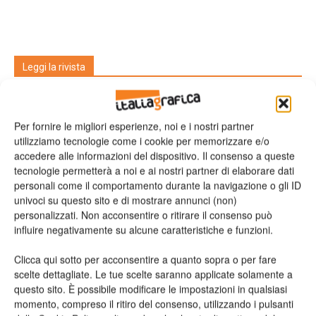
Leggi la rivista
Per fornire le migliori esperienze, noi e i nostri partner
utilizziamo tecnologie come i cookie per memorizzare e/o
accedere alle informazioni del dispositivo. Il consenso a queste
tecnologie permetterà a noi e ai nostri partner di elaborare dati
personali come il comportamento durante la navigazione o gli ID
univoci su questo sito e di mostrare annunci (non)
personalizzati. Non acconsentire o ritirare il consenso può
n.2 - Giugno 2026
n.1 - Maggio 2026
n.6 - Dicembre 2025
influire negativamente su alcune caratteristiche e funzioni.
Edicola Web
Clicca qui sotto per acconsentire a quanto sopra o per fare
scelte dettagliate. Le tue scelte saranno applicate solamente a
Iscriviti alla newsletter
questo sito. È possibile modificare le impostazioni in qualsiasi
momento, compreso il ritiro del consenso, utilizzando i pulsanti