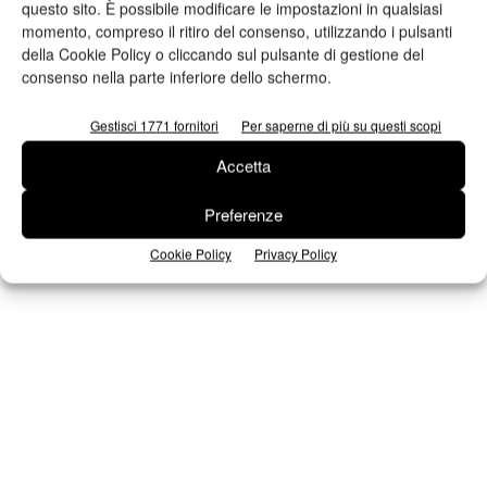
questo sito. È possibile modificare le impostazioni in qualsiasi
momento, compreso il ritiro del consenso, utilizzando i pulsanti
Iscriviti alla newsletter
della Cookie Policy o cliccando sul pulsante di gestione del
consenso nella parte inferiore dello schermo.
Gestisci 1771 fornitori
Per saperne di più su questi scopi
Seguici su Facebook
Accetta
Preferenze
Cookie Policy
Privacy Policy