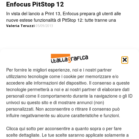
Enfocus PitStop 12
In vista del lancio a Print 13, Enfocus prepara gli utenti alle
nuove estese funzionalità di PitStop 12: tutte tranne una
Valeria Teruzzi
05/09/2013
Leggi la rivista
Per fornire le migliori esperienze, noi e i nostri partner
utilizziamo tecnologie come i cookie per memorizzare e/o
accedere alle informazioni del dispositivo. Il consenso a queste
tecnologie permetterà a noi e ai nostri partner di elaborare dati
personali come il comportamento durante la navigazione o gli ID
univoci su questo sito e di mostrare annunci (non)
personalizzati. Non acconsentire o ritirare il consenso può
influire negativamente su alcune caratteristiche e funzioni.
Clicca qui sotto per acconsentire a quanto sopra o per fare
n.2 - Giugno 2026
n.1 - Maggio 2026
n.6 - Dicembre 2025
Edicola Web
scelte dettagliate. Le tue scelte saranno applicate solamente a