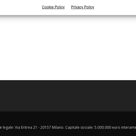
Cookie Policy
Privacy Policy
e legale: Via Eritrea 21 - 20157 Milano. Capitale sociale: 5.000.000 euro interament