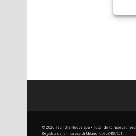
© 2026 Tecniche Nuove Spa • Tutti i diritti riservati. Sed
Registro delle Imprese di Milano: 00753480151