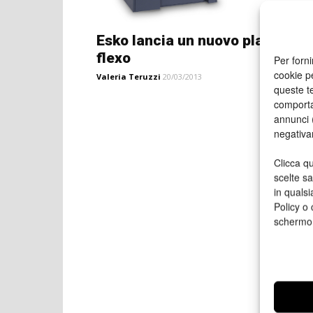
Esko lancia un nuovo platesette
flexo
Per forni
cookie p
Valeria Teruzzi
20/03/2013
queste te
comporta
annunci (
negativa
Clicca qu
scelte s
in qualsi
Policy o 
schermo