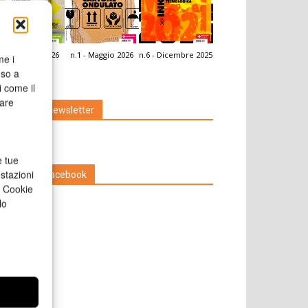
.2 - Giugno 2026
n.1 - Maggio 2026
n.6 - Dicembre 2025
me i
icola Web
nso a
i come il
rare
Iscriviti alla newsletter
e tue
stazioni
Seguici su Facebook
a Cookie
lo