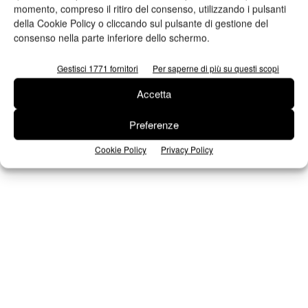
momento, compreso il ritiro del consenso, utilizzando i pulsanti
Iscriviti alla newsletter
della Cookie Policy o cliccando sul pulsante di gestione del
consenso nella parte inferiore dello schermo.
Gestisci 1771 fornitori
Per saperne di più su questi scopi
Seguici su Facebook
Accetta
Preferenze
Cookie Policy
Privacy Policy