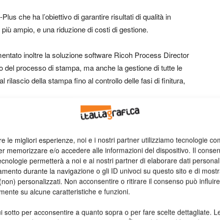
lus che ha l’obiettivo di garantire risultati di qualità in
 più ampio, e una riduzione di costi di gestione.
mentato inoltre la soluzione software Ricoh Process Director
ollo del processo di stampa, ma anche la gestione di tutte le
l rilascio della stampa fino al controllo delle fasi di finitura,
re le migliori esperienze, noi e i nostri partner utilizziamo tecnologie co
er memorizzare e/o accedere alle informazioni del dispositivo. Il conse
cnologie permetterà a noi e ai nostri partner di elaborare dati personal
mento durante la navigazione o gli ID univoci su questo sito e di most
non) personalizzati. Non acconsentire o ritirare il consenso può influire
mente su alcune caratteristiche e funzioni.
i sotto per acconsentire a quanto sopra o per fare scelte dettagliate. L