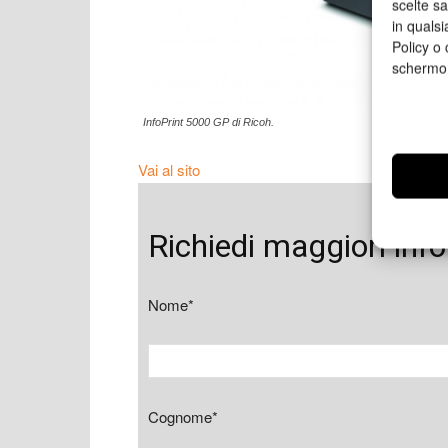
scelte s
in qualsi
Policy o 
schermo
InfoPrint 5000 GP di Ricoh.
Vai al sito
Richiedi maggiori inf
Nome*
Cognome*