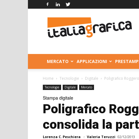
Italia
Grafica
MERCATO
APPLICAZIONI
PRESTAMP
Home
Tecnologie
Digitale
Poligrafico Roggero
Tecnologie
Digitale
Mercato
Stampa digitale
Poligrafico Rogg
consolida la par
Lorenza C. Peschiera
e
Valeria Teruzzi
02/12/2013