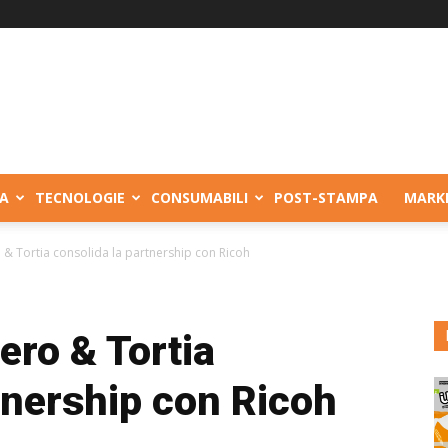
A
TECNOLOGIE
CONSUMABILI
POST-STAMPA
MARK
 & Tortia consolida la partnership con Ricoh
ero & Tortia
tnership con Ricoh