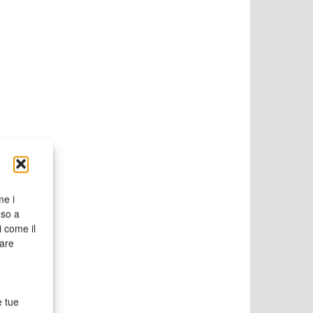
me i
nso a
i come il
rare
e tue