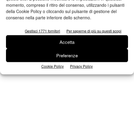
momento, compreso il ritiro del consenso, utilizzando i pulsanti
Iscriviti alla newsletter
della Cookie Policy o cliccando sul pulsante di gestione del
consenso nella parte inferiore dello schermo.
Gestisci 1771 fornitori
Per saperne di più su questi scopi
Seguici su Facebook
Accetta
Preferenze
Cookie Policy
Privacy Policy