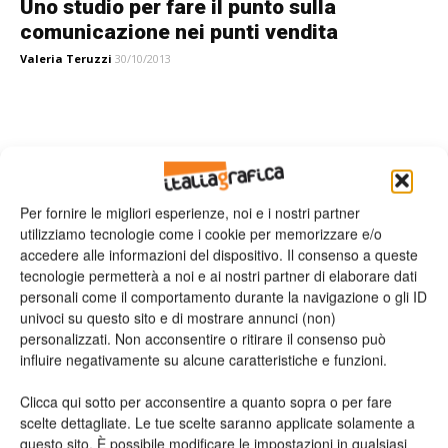
Uno studio per fare il punto sulla
comunicazione nei punti vendita
Valeria Teruzzi
30/10/2013
Leggi la rivista
Per fornire le migliori esperienze, noi e i nostri partner
utilizziamo tecnologie come i cookie per memorizzare e/o
accedere alle informazioni del dispositivo. Il consenso a queste
tecnologie permetterà a noi e ai nostri partner di elaborare dati
personali come il comportamento durante la navigazione o gli ID
univoci su questo sito e di mostrare annunci (non)
personalizzati. Non acconsentire o ritirare il consenso può
influire negativamente su alcune caratteristiche e funzioni.
n.2 - Giugno 2026
n.1 - Maggio 2026
n.6 - Dicembre 2025
Clicca qui sotto per acconsentire a quanto sopra o per fare
Edicola Web
scelte dettagliate. Le tue scelte saranno applicate solamente a
questo sito. È possibile modificare le impostazioni in qualsiasi