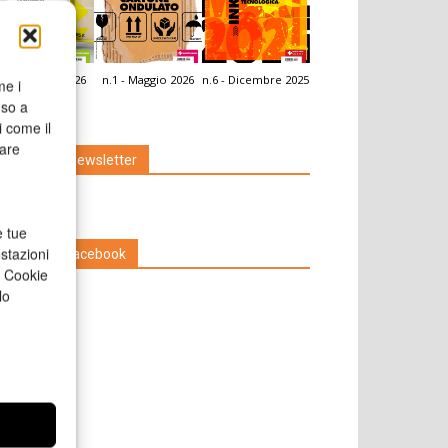
.2 - Giugno 2026
n.1 - Maggio 2026
n.6 - Dicembre 2025
me i
icola Web
nso a
i come il
rare
Iscriviti alla newsletter
e tue
stazioni
Seguici su Facebook
a Cookie
lo