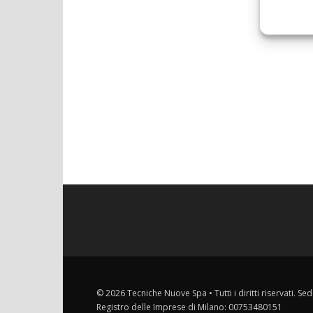
© 2026 Tecniche Nuove Spa • Tutti i diritti riservati. Sed
Registro delle Imprese di Milano: 00753480151