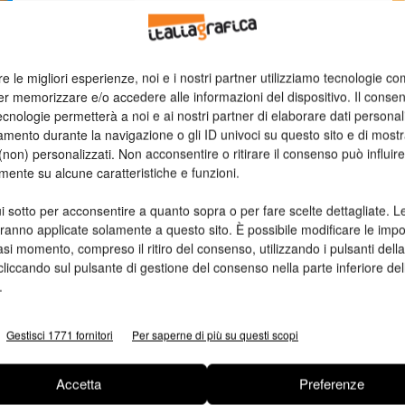
n
re le migliori esperienze, noi e i nostri partner utilizziamo tecnologie co
Ed
er memorizzare e/o accedere alle informazioni del dispositivo. Il conse
cnologie permetterà a noi e ai nostri partner di elaborare dati personal
mento durante la navigazione o gli ID univoci su questo sito e di most
non) personalizzati. Non acconsentire o ritirare il consenso può influire
mente su alcune caratteristiche e funzioni.
i sotto per acconsentire a quanto sopra o per fare scelte dettagliate. L
aranno applicate solamente a questo sito. È possibile modificare le impo
asi momento, compreso il ritiro del consenso, utilizzando i pulsanti dell
cliccando sul pulsante di gestione del consenso nella parte inferiore del
.
Gestisci 1771 fornitori
Per saperne di più su questi scopi
Accetta
Preferenze