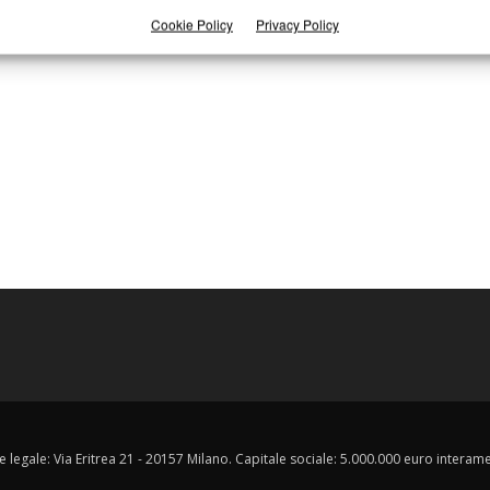
Cookie Policy
Privacy Policy
e legale: Via Eritrea 21 - 20157 Milano. Capitale sociale: 5.000.000 euro interament