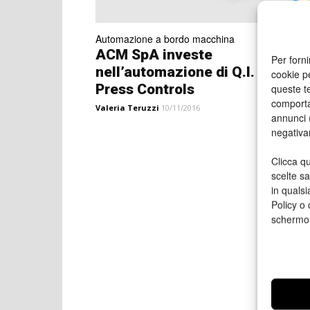
Automazione a bordo macchina
ACM SpA investe
Per forni
nell’automazione di Q.I.
cookie p
Press Controls
queste te
comporta
Valeria Teruzzi
10/11/2016
annunci (
negativa
Clicca qu
scelte s
in qualsi
Policy o 
schermo