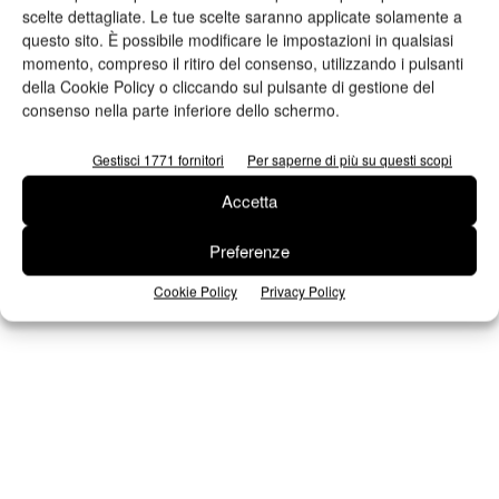
scelte dettagliate. Le tue scelte saranno applicate solamente a
n.2 - Giugno 2026
n.1 - Maggio 2026
n.6 - Dicembre 2025
questo sito. È possibile modificare le impostazioni in qualsiasi
Edicola Web
momento, compreso il ritiro del consenso, utilizzando i pulsanti
della Cookie Policy o cliccando sul pulsante di gestione del
consenso nella parte inferiore dello schermo.
Iscriviti alla newsletter
Gestisci 1771 fornitori
Per saperne di più su questi scopi
Accetta
Seguici su Facebook
Preferenze
Cookie Policy
Privacy Policy