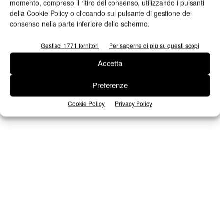
momento, compreso il ritiro del consenso, utilizzando i pulsanti
della Cookie Policy o cliccando sul pulsante di gestione del
consenso nella parte inferiore dello schermo.
Gestisci 1771 fornitori
Per saperne di più su questi scopi
Seguici su Facebook
Accetta
Preferenze
Cookie Policy
Privacy Policy