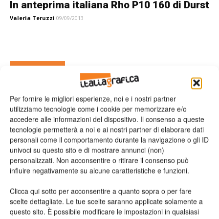
In anteprima italiana Rho P10 160 di Durst
Valeria Teruzzi
09/09/2013
Leggi la rivista
Per fornire le migliori esperienze, noi e i nostri partner
utilizziamo tecnologie come i cookie per memorizzare e/o
accedere alle informazioni del dispositivo. Il consenso a queste
tecnologie permetterà a noi e ai nostri partner di elaborare dati
personali come il comportamento durante la navigazione o gli ID
univoci su questo sito e di mostrare annunci (non)
personalizzati. Non acconsentire o ritirare il consenso può
influire negativamente su alcune caratteristiche e funzioni.
n.2 - Giugno 2026
n.1 - Maggio 2026
n.6 - Dicembre 2025
Edicola Web
Clicca qui sotto per acconsentire a quanto sopra o per fare
scelte dettagliate. Le tue scelte saranno applicate solamente a
questo sito. È possibile modificare le impostazioni in qualsiasi
Iscriviti alla newsletter