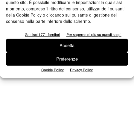
questo sito. È possibile modificare le impostazioni in qualsiasi
momento, compreso il ritiro del consenso, utilizzando i pulsanti
Iscriviti alla newsletter
della Cookie Policy o cliccando sul pulsante di gestione del
consenso nella parte inferiore dello schermo.
Gestisci 1771 fornitori
Per saperne di più su questi scopi
Seguici su Facebook
Accetta
Preferenze
Cookie Policy
Privacy Policy