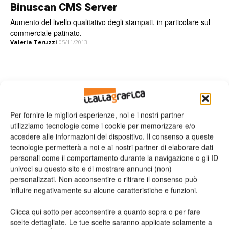
Binuscan CMS Server
Aumento del livello qualitativo degli stampati, in particolare sul
commerciale patinato.
Valeria Teruzzi
05/11/2013
Leggi la rivista
Per fornire le migliori esperienze, noi e i nostri partner
utilizziamo tecnologie come i cookie per memorizzare e/o
accedere alle informazioni del dispositivo. Il consenso a queste
tecnologie permetterà a noi e ai nostri partner di elaborare dati
personali come il comportamento durante la navigazione o gli ID
univoci su questo sito e di mostrare annunci (non)
personalizzati. Non acconsentire o ritirare il consenso può
influire negativamente su alcune caratteristiche e funzioni.
Clicca qui sotto per acconsentire a quanto sopra o per fare
n.2 - Giugno 2026
n.1 - Maggio 2026
n.6 - Dicembre 2025
Edicola Web
scelte dettagliate. Le tue scelte saranno applicate solamente a