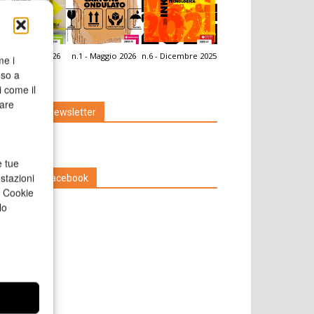
.2 - Giugno 2026
n.1 - Maggio 2026
n.6 - Dicembre 2025
me i
icola Web
nso a
i come il
rare
Iscriviti alla newsletter
e tue
stazioni
Seguici su Facebook
a Cookie
lo