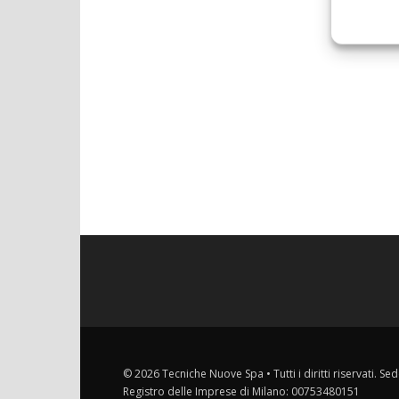
© 2026 Tecniche Nuove Spa • Tutti i diritti riservati. Sed
Registro delle Imprese di Milano: 00753480151