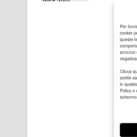
Per forni
cookie p
queste te
comporta
annunci (
negativa
Clicca qu
scelte s
in qualsi
Policy o 
schermo