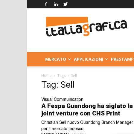
Italia
Grafica
MERCATO
APPLICAZIONI
PRESTAMP
Home
Tags
Sell
Tag: Sell
Visual Communication
A Fespa Guandong ha siglato la
joint venture con CHS Print
Christian Sell nuovo Guandong Branch Manager
per il mercato tedesco.
Valeria Teruzzi
04/06/2014