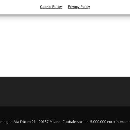
Cookie Policy
Privacy Policy
e legale: Via Eritrea 21 - 20157 Milano. Capitale sociale: 5.000.000 euro interament