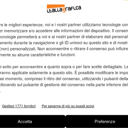
n
re le migliori esperienze, noi e i nostri partner utilizziamo tecnologie co
Ed
er memorizzare e/o accedere alle informazioni del dispositivo. Il conse
cnologie permetterà a noi e ai nostri partner di elaborare dati personal
mento durante la navigazione o gli ID univoci su questo sito e di most
non) personalizzati. Non acconsentire o ritirare il consenso può influire
mente su alcune caratteristiche e funzioni.
i sotto per acconsentire a quanto sopra o per fare scelte dettagliate. L
aranno applicate solamente a questo sito. È possibile modificare le impo
asi momento, compreso il ritiro del consenso, utilizzando i pulsanti dell
cliccando sul pulsante di gestione del consenso nella parte inferiore del
.
Gestisci 1771 fornitori
Per saperne di più su questi scopi
Accetta
Preferenze