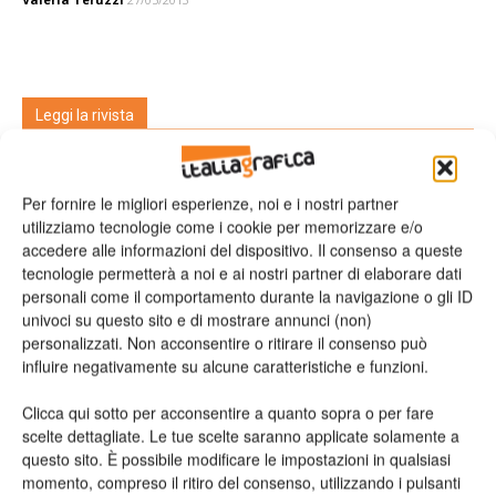
Leggi la rivista
Per fornire le migliori esperienze, noi e i nostri partner
utilizziamo tecnologie come i cookie per memorizzare e/o
accedere alle informazioni del dispositivo. Il consenso a queste
tecnologie permetterà a noi e ai nostri partner di elaborare dati
personali come il comportamento durante la navigazione o gli ID
univoci su questo sito e di mostrare annunci (non)
personalizzati. Non acconsentire o ritirare il consenso può
influire negativamente su alcune caratteristiche e funzioni.
n.2 - Giugno 2026
n.1 - Maggio 2026
n.6 - Dicembre 2025
Edicola Web
Clicca qui sotto per acconsentire a quanto sopra o per fare
scelte dettagliate. Le tue scelte saranno applicate solamente a
Iscriviti alla newsletter
questo sito. È possibile modificare le impostazioni in qualsiasi
momento, compreso il ritiro del consenso, utilizzando i pulsanti