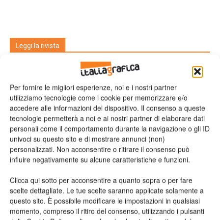
Leggi la rivista
Per fornire le migliori esperienze, noi e i nostri partner
utilizziamo tecnologie come i cookie per memorizzare e/o
accedere alle informazioni del dispositivo. Il consenso a queste
tecnologie permetterà a noi e ai nostri partner di elaborare dati
personali come il comportamento durante la navigazione o gli ID
univoci su questo sito e di mostrare annunci (non)
personalizzati. Non acconsentire o ritirare il consenso può
n.2 - Giugno 2026
n.1 - Maggio 2026
n.6 - Dicembre 2025
influire negativamente su alcune caratteristiche e funzioni.
Edicola Web
Clicca qui sotto per acconsentire a quanto sopra o per fare
scelte dettagliate. Le tue scelte saranno applicate solamente a
Iscriviti alla newsletter
questo sito. È possibile modificare le impostazioni in qualsiasi
momento, compreso il ritiro del consenso, utilizzando i pulsanti