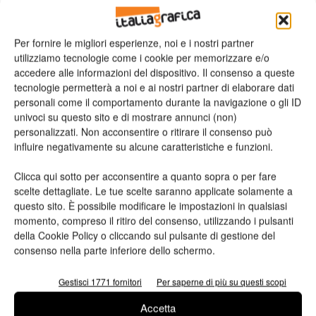
Per fornire le migliori esperienze, noi e i nostri partner
utilizziamo tecnologie come i cookie per memorizzare e/o
n.2 - Giugno 2026
n.1 - Maggio 2026
n.6 - Dicembre 2025
accedere alle informazioni del dispositivo. Il consenso a queste
Edicola Web
tecnologie permetterà a noi e ai nostri partner di elaborare dati
personali come il comportamento durante la navigazione o gli ID
univoci su questo sito e di mostrare annunci (non)
Iscriviti alla newsletter
personalizzati. Non acconsentire o ritirare il consenso può
influire negativamente su alcune caratteristiche e funzioni.
Clicca qui sotto per acconsentire a quanto sopra o per fare
Seguici su Facebook
scelte dettagliate. Le tue scelte saranno applicate solamente a
questo sito. È possibile modificare le impostazioni in qualsiasi
momento, compreso il ritiro del consenso, utilizzando i pulsanti
della Cookie Policy o cliccando sul pulsante di gestione del
consenso nella parte inferiore dello schermo.
Gestisci 1771 fornitori
Per saperne di più su questi scopi
Accetta