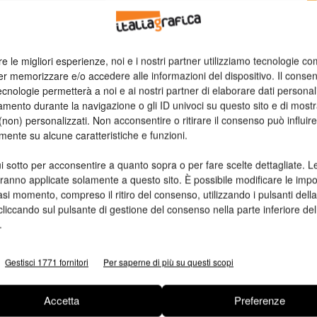
n
re le migliori esperienze, noi e i nostri partner utilizziamo tecnologie co
Ed
er memorizzare e/o accedere alle informazioni del dispositivo. Il conse
cnologie permetterà a noi e ai nostri partner di elaborare dati personal
mento durante la navigazione o gli ID univoci su questo sito e di most
a
non) personalizzati. Non acconsentire o ritirare il consenso può influire
mente su alcune caratteristiche e funzioni.
i sotto per acconsentire a quanto sopra o per fare scelte dettagliate. L
aranno applicate solamente a questo sito. È possibile modificare le impo
asi momento, compreso il ritiro del consenso, utilizzando i pulsanti dell
cliccando sul pulsante di gestione del consenso nella parte inferiore del
.
Gestisci 1771 fornitori
Per saperne di più su questi scopi
Accetta
Preferenze