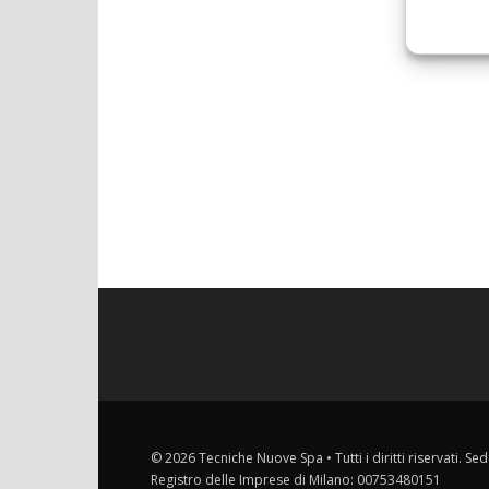
© 2026 Tecniche Nuove Spa • Tutti i diritti riservati. Sed
Registro delle Imprese di Milano: 00753480151