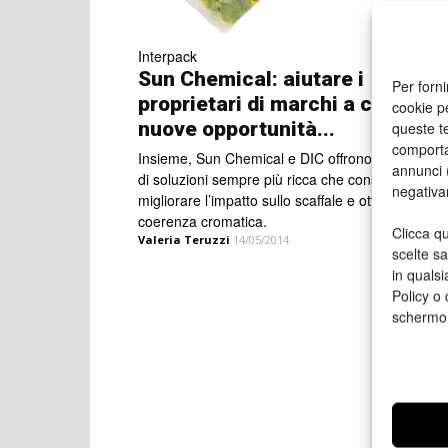
Interpack
Sun Chemical: aiutare i
Per forni
proprietari di marchi a cogliere
cookie p
nuove opportunità...
queste te
comporta
Insieme, Sun Chemical e DIC offrono una gamm
annunci (
di soluzioni sempre più ricca che consentono di
negativa
migliorare l’impatto sullo scaffale e ottenere
coerenza cromatica.
Clicca qu
Valeria Teruzzi
14/05/2014
scelte s
in qualsi
Policy o 
schermo