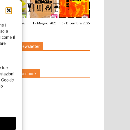
.2 - Giugno 2026
n.1 - Maggio 2026
n.6 - Dicembre 2025
me i
icola Web
nso a
i come il
rare
Iscriviti alla newsletter
e tue
stazioni
Seguici su Facebook
a Cookie
lo