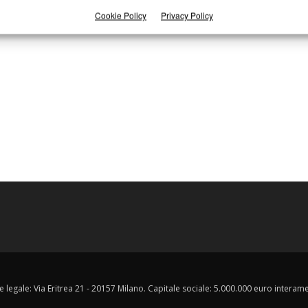
Cookie Policy
Privacy Policy
e legale: Via Eritrea 21 - 20157 Milano. Capitale sociale: 5.000.000 euro interament