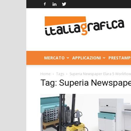
Italia
Grafica
MERCATO
APPLICAZIONI
PRESTAMP
Home
Tags
Superia Newspaper Elara 5 Workflow
Tag: Superia Newspaper