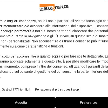
n
re le migliori esperienze, noi e i nostri partner utilizziamo tecnologie co
Ed
er memorizzare e/o accedere alle informazioni del dispositivo. Il conse
cnologie permetterà a noi e ai nostri partner di elaborare dati personal
mento durante la navigazione o gli ID univoci su questo sito e di most
non) personalizzati. Non acconsentire o ritirare il consenso può influire
mente su alcune caratteristiche e funzioni.
i sotto per acconsentire a quanto sopra o per fare scelte dettagliate. L
aranno applicate solamente a questo sito. È possibile modificare le impo
asi momento, compreso il ritiro del consenso, utilizzando i pulsanti dell
cliccando sul pulsante di gestione del consenso nella parte inferiore del
.
Gestisci 1771 fornitori
Per saperne di più su questi scopi
Accetta
Preferenze