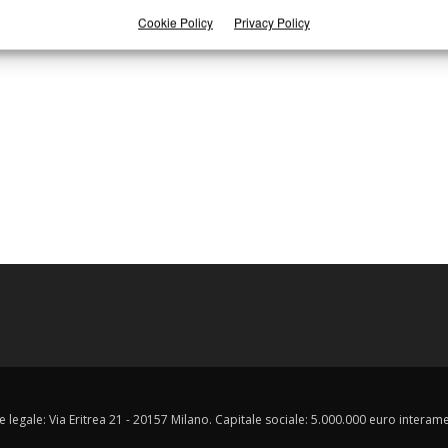
Cookie Policy
Privacy Policy
e legale: Via Eritrea 21 - 20157 Milano. Capitale sociale: 5.000.000 euro interament