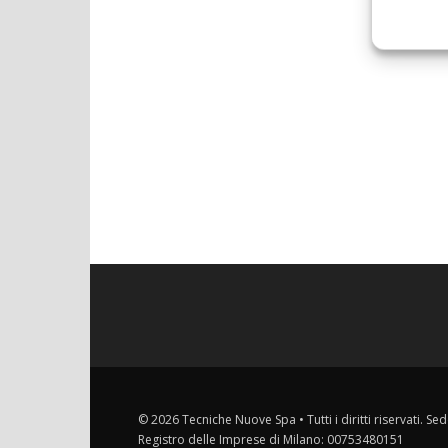
© 2026 Tecniche Nuove Spa • Tutti i diritti riservati. Sed
Registro delle Imprese di Milano: 00753480151