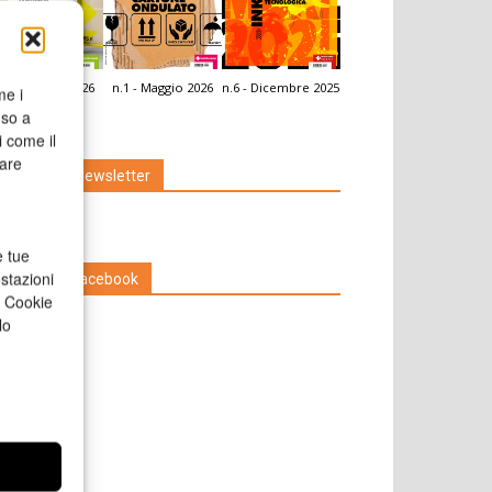
.2 - Giugno 2026
n.1 - Maggio 2026
n.6 - Dicembre 2025
me i
icola Web
nso a
i come il
rare
Iscriviti alla newsletter
e tue
stazioni
Seguici su Facebook
a Cookie
lo