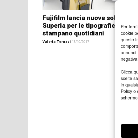
Fujifilm lancia nuove soluzioni
Superia per le tipografie che
Per forni
stampano quotidiani
cookie p
queste te
Valeria Teruzzi
13/10/2017
comporta
annunci (
negativa
Clicca qu
scelte s
in qualsi
Policy o 
schermo