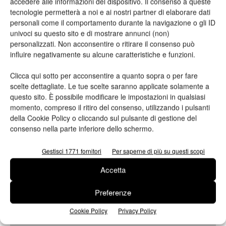
accedere alle informazioni del dispositivo. Il consenso a queste
tecnologie permetterà a noi e ai nostri partner di elaborare dati
personali come il comportamento durante la navigazione o gli ID
univoci su questo sito e di mostrare annunci (non)
Azienda
personalizzati. Non acconsentire o ritirare il consenso può
influire negativamente su alcune caratteristiche e funzioni.
Clicca qui sotto per acconsentire a quanto sopra o per fare
scelte dettagliate. Le tue scelte saranno applicate solamente a
questo sito. È possibile modificare le impostazioni in qualsiasi
E-mail*
momento, compreso il ritiro del consenso, utilizzando i pulsanti
della Cookie Policy o cliccando sul pulsante di gestione del
consenso nella parte inferiore dello schermo.
Gestisci 1771 fornitori
Per saperne di più su questi scopi
Telefono
Accetta
Preferenze
Oggetto
Cookie Policy
Privacy Policy