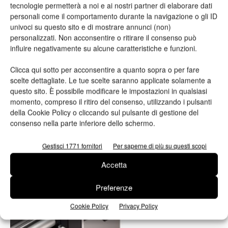
tecnologie permetterà a noi e ai nostri partner di elaborare dati
personali come il comportamento durante la navigazione o gli ID
univoci su questo sito e di mostrare annunci (non)
personalizzati. Non acconsentire o ritirare il consenso può
influire negativamente su alcune caratteristiche e funzioni.
Clicca qui sotto per acconsentire a quanto sopra o per fare
Anteprima Viscom Italia | PAD. 8 – Stand K25/K28
scelte dettagliate. Le tue scelte saranno applicate solamente a
Al Viscom le soluzioni OKI Light
questo sito. È possibile modificare le impostazioni in qualsiasi
momento, compreso il ritiro del consenso, utilizzando i pulsanti
Production, Labelling e Wide Format
della Cookie Policy o cliccando sul pulsante di gestione del
Valeria Teruzzi
20/09/2017
consenso nella parte inferiore dello schermo.
Gestisci 1771 fornitori
Per saperne di più su questi scopi
Accetta
Preferenze
Cookie Policy
Privacy Policy