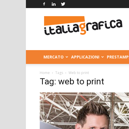
Italia
Grafica
MERCATO
APPLICAZIONI
PRESTAMP
Home
Tags
Web to print
Tag: web to print