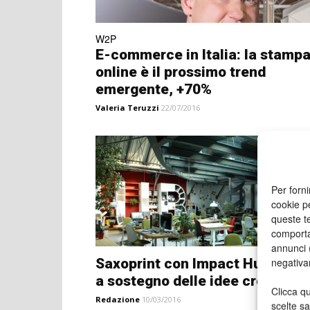
W2P
E-commerce in Italia: la stamp
online è il prossimo trend
emergente, +70%
Valeria Teruzzi
22/07/2016
Per forni
cookie p
queste te
comporta
annunci (
negativa
Saxoprint con Impact Hub Mila
a sostegno delle idee creative
Clicca qu
Redazione
10/03/2016
scelte s