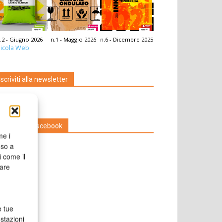
.2 - Giugno 2026
n.1 - Maggio 2026
n.6 - Dicembre 2025
icola Web
Iscriviti alla newsletter
Seguici su Facebook
me i
nso a
i come il
rare
e tue
stazioni