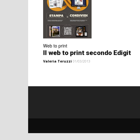
Web to print
Il web to print secondo Edigit
Valeria Teruzzi
01/03/2013
© 2026 Tecniche Nuove Spa • Tutti i diritti riservati. Sed