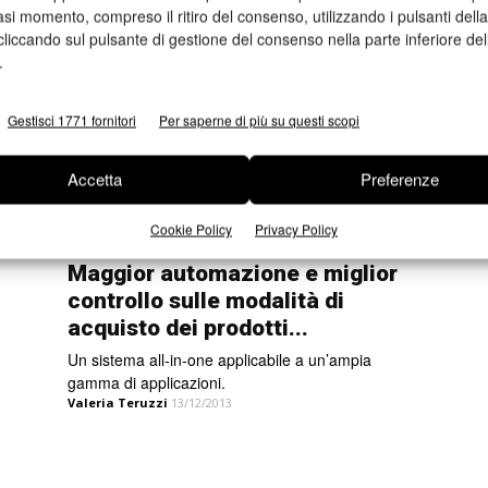
Redazione
19/01/2014
asi momento, compreso il ritiro del consenso, utilizzando i pulsanti dell
cliccando sul pulsante di gestione del consenso nella parte inferiore del
.
Gestisci 1771 fornitori
Per saperne di più su questi scopi
Accetta
Preferenze
Cookie Policy
Privacy Policy
Web-to-Print
Maggior automazione e miglior
controllo sulle modalità di
acquisto dei prodotti...
Un sistema all-in-one applicabile a un’ampia
gamma di applicazioni.
Valeria Teruzzi
13/12/2013