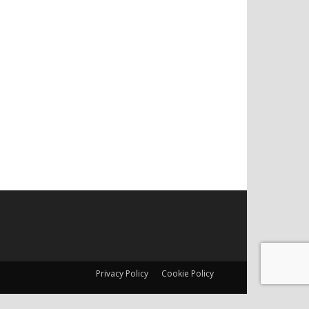
Privacy Policy
Cookie Policy
e versati. Codice fiscale, Partita Iva e Iscrizione al