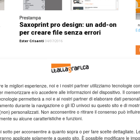
Prestampa
a
Saxoprint pro design: un add-on
n
Ed
per creare file senza errori
Ester Crisanti
04/07/2016
re le migliori esperienze, noi e i nostri partner utilizziamo tecnologie co
er memorizzare e/o accedere alle informazioni del dispositivo. Il conse
cnologie permetterà a noi e ai nostri partner di elaborare dati personal
mento durante la navigazione o gli ID univoci su questo sito e di most
non) personalizzati. Non acconsentire o ritirare il consenso può influire
mente su alcune caratteristiche e funzioni.
Web to Print
no
EFI presenta Digital StoreFront
i sotto per acconsentire a quanto sopra o per fare scelte dettagliate. L
versione 7
aranno applicate solamente a questo sito. È possibile modificare le impo