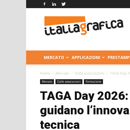
Italia
Grafica
MERCATO
APPLICAZIONI
PRESTAMP
Home
Mercato
Dalle associazioni
TAGA Day 20
Mercato
Dalle associazioni
Formazione
TAGA Day 2026: g
guidano l’innova
tecnica