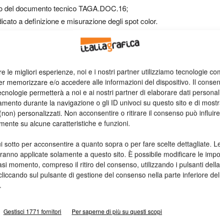
to del documento tecnico TAGA.DOC.16;
cato a definizione e misurazione degli spot color.
 diventa misurabile
ta la forte integrazione tra teoria e pratica, con quattro
re le migliori esperienze, noi e i nostri partner utilizziamo tecnologie co
er memorizzare e/o accedere alle informazioni del dispositivo. Il conse
cnologie permetterà a noi e ai nostri partner di elaborare dati personal
mento durante la navigazione o gli ID univoci su questo sito e di most
a;
non) personalizzati. Non acconsentire o ritirare il consenso può influire
 riferimenti digitali;
mente su alcune caratteristiche e funzioni.
 gain;
i sotto per acconsentire a quanto sopra o per fare scelte dettagliate. L
acchina.
aranno applicate solamente a questo sito. È possibile modificare le impo
asi momento, compreso il ritiro del consenso, utilizzando i pulsanti dell
nche
Luca Mauri
,
Stefano D’Andrea
,
Luca Morandi
e
Marco
cliccando sul pulsante di gestione del consenso nella parte inferiore del
.
ti di tradurre concetti complessi – come Delta E 2000,
Gestisci 1771 fornitori
Per saperne di più su questi scopi