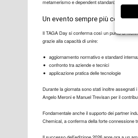
metamerismo e dependent standard – in strumenti 
Un evento sempre più centrale
Il TAGA Day si conferma così un punto di riferi
grazie alla capacità di unire:
aggiornamento normativo e standard internaz
confronto tra aziende e tecnici
applicazione pratica delle tecnologie
Durante la giornata sono stati inoltre assegnati
Angelo Meroni
e
Manuel Trevisan
per il contribu
Fondamentale anche il supporto dei partner indust
Chemical
, a conferma della forte connessione tr
Il successo dell’edizione 2026 apre ora a un am