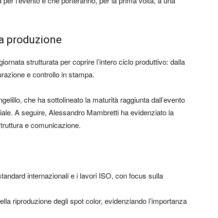
per l’evento e che porteranno, per la prima volta, a una
lla produzione
ornata strutturata per coprire l’intero ciclo produttivo: dalla
urazione e controllo in stampa.
gelillo
, che ha sottolineato la maturità raggiunta dall’evento
iale. A seguire,
Alessandro Mambretti
ha evidenziato la
 struttura e comunicazione.
standard internazionali e i lavori ISO, con focus sulla
nella riproduzione degli spot color, evidenziando l’importanza