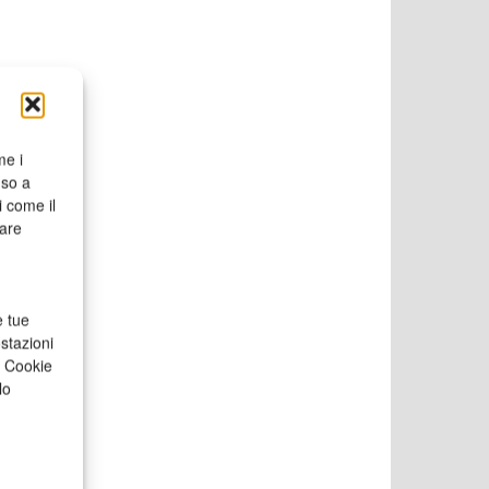
me i
nso a
i come il
rare
e tue
stazioni
a Cookie
lo