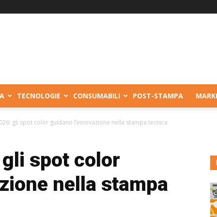
A
TECNOLOGIE
CONSUMABILI
POST-STAMPA
MARK
26: gli spot color guidano l’innovazione nella stampa tecnica
li spot color
zione nella stampa