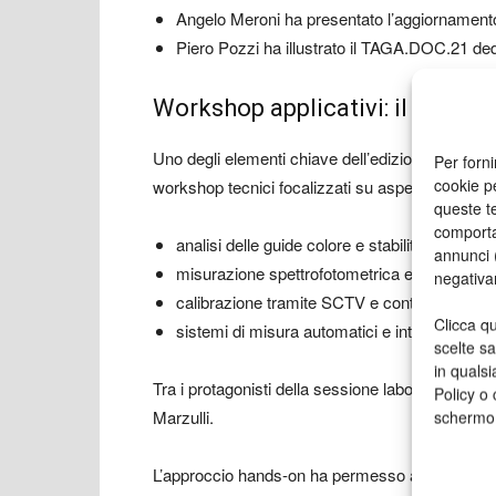
Angelo Meroni
ha presentato l’aggiornamen
Piero Pozzi
ha illustrato il TAGA.DOC.21 dedi
Workshop applicativi: il colore
Uno degli elementi chiave dell’edizione 2026 è sta
Per forni
cookie p
workshop tecnici focalizzati su aspetti operativi:
queste te
comporta
analisi delle guide colore e stabilità cromatic
annunci (
misurazione spettrofotometrica e confronto con
negativa
calibrazione tramite SCTV e controllo del dot
Clicca qu
sistemi di misura automatici e integrati in m
scelte s
in qualsi
Tra i protagonisti della sessione laboratoriale a
Policy o 
Marzulli
.
schermo
L’approccio hands-on ha permesso ai partecipan