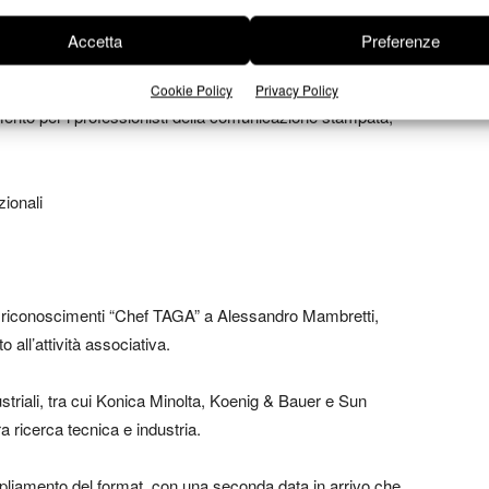
concreti per il controllo qualità in produzione.
Accetta
Preferenze
Cookie Policy
Privacy Policy
mento per i professionisti della comunicazione stampata,
ionali
 i riconoscimenti “Chef TAGA” a
Alessandro Mambretti
,
to all’attività associativa.
riali, tra cui
Konica Minolta
,
Koenig & Bauer
e
Sun
a ricerca tecnica e industria.
pliamento del format, con una seconda data in arrivo che