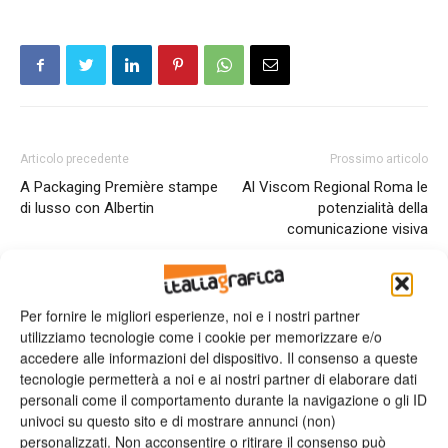
Articolo precedente
Prossimo articolo
A Packaging Première stampe
Al Viscom Regional Roma le
di lusso con Albertin
potenzialità della
comunicazione visiva
ARTICOLI CORRELATI
ALTRO DALL'AUTORE
Per fornire le migliori esperienze, noi e i nostri partner
utilizziamo tecnologie come i cookie per memorizzare e/o
Viscom 2026 cambia volto: debutta il
accedere alle informazioni del dispositivo. Il consenso a queste
nuovo format Exhibition & Conference
tecnologie permetterà a noi e ai nostri partner di elaborare dati
personali come il comportamento durante la navigazione o gli ID
univoci su questo sito e di mostrare annunci (non)
personalizzati. Non acconsentire o ritirare il consenso può
Assografici celebra 80 anni, a Milano