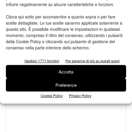
influire negativamente su alcune caratteristiche e funzioni.
due giornate dedicate al futuro della
filiera grafica e cartotecnica
Clicca qui sotto per acconsentire a quanto sopra o per fare
scelte dettagliate. Le tue scelte saranno applicate solamente a
Heidelberg punta su packaging,
questo sito. È possibile modificare le impostazioni in qualsiasi
digitale e nuove tecnologie: approvata
momento, compreso il ritiro del consenso, utilizzando i pulsanti
della Cookie Policy o cliccando sul pulsante di gestione del
la strategia 2026
consenso nella parte inferiore dello schermo.
Gestisci 1771 fornitori
Per saperne di più su questi scopi
Accetta
LASCIA UN COMMENTO
Preferenze
Cookie Policy
Privacy Policy