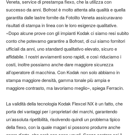
Veneta, service di prestampa flexo, che la utilizza con
successo da anni. Bofrost è molto attenta alla qualità e quella
garantita dalle lastre fornite da Fotolito Veneta assicuravano
risultati di stampa in linea con le loro esigenze qualitative.
«Dopo alcune prove con gli impianti Kodak ci siamo resi subito
conto che potevamo garantire a Bofrost, di cui siamo fornitori
ufficiali da anni, uno standard qualitativo elevato, sicuro e
affidabile. I nostri avviamenti sono rapidi, e così riduciamo i
costi, inoltre possiamo anche dare maggiore sicurezza
all’operatore di macchina. Con Kodak non solo abbiamo in
stampa maggiore densità, gamma tonale più ampia e
maggiore contrasto, ma lavoriamo meglio», spiega Ferracin.
La validità della tecnologia Kodak Flexcel NX è un fatto, che
porta dei vantaggi per i proprietari dei marchi, garantendo
un’assoluta ripetibilità, risolvendo quindi un problema tipico
della flexo, con la quale magari si possono produrre anche
opere d’arte, che però non sono uguali. Senza contare poi il