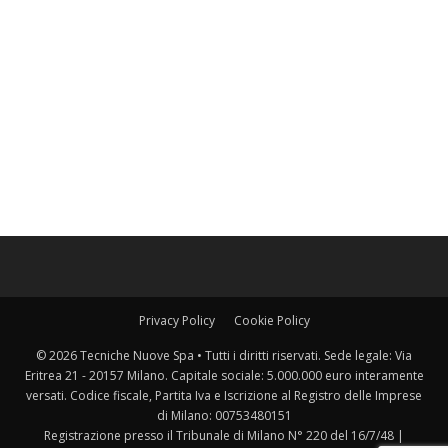
Privacy Policy
Cookie Policy
© 2026 Tecniche Nuove Spa • Tutti i diritti riservati. Sede legale: Via
Eritrea 21 - 20157 Milano. Capitale sociale: 5.000.000 euro interamente
versati. Codice fiscale, Partita Iva e Iscrizione al Registro delle Imprese
di Milano: 00753480151
Registrazione presso il Tribunale di Milano N° 220 del 16/7/48 |