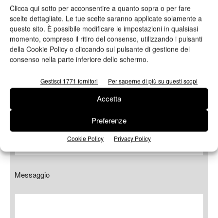
Clicca qui sotto per acconsentire a quanto sopra o per fare
E-mail*
scelte dettagliate. Le tue scelte saranno applicate solamente a
questo sito. È possibile modificare le impostazioni in qualsiasi
momento, compreso il ritiro del consenso, utilizzando i pulsanti
della Cookie Policy o cliccando sul pulsante di gestione del
consenso nella parte inferiore dello schermo.
Telefono
Gestisci 1771 fornitori
Per saperne di più su questi scopi
Accetta
Oggetto
Preferenze
Cookie Policy
Privacy Policy
Messaggio