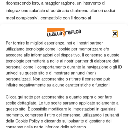
riconoscendo loro, a maggior ragione, un intervento di
integrazione salariale straordinaria di almeno ulteriori dodici
mesi complessivi, compatibile con il ricorso al
prepensionamento ai sensi dell’art. 37, comma 1 lettera a)
della legge n. 416/1981 nonché con l’attivazione di piani di
riorganizzazione in presenza di crisi ai sensi dei commi 498,
Per fornire le migliori esperienze, noi e i nostri partner
499 e 500 dell’art.1 della legge n. 160/2019 a favore del
utilizziamo tecnologie come i cookie per memorizzare e/o
personale di cui all’art. 25 bis del decreto legislativo 14
accedere alle informazioni del dispositivo. Il consenso a queste
tecnologie permetterà a noi e ai nostri partner di elaborare dati
settembre 2015, n. 148.
personali come il comportamento durante la navigazione o gli ID
univoci su questo sito e di mostrare annunci (non)
Assocarta e Assografici insieme a SLC-CGIL, FISTEL CISL,
personalizzati. Non acconsentire o ritirare il consenso può
ULCOM UIL sono consapevoli di come l’incremento dei costi
influire negativamente su alcune caratteristiche e funzioni.
energetici e dei prezzi delle materie prime sia un fenomeno
Clicca qui sotto per acconsentire a quanto sopra o per fare
che oggi colpisce tanti settori manifatturieri, ma ritengono uno
scelte dettagliate. Le tue scelte saranno applicate solamente a
specifico dovere rappresentare le specificità di una filiera che
questo sito. È possibile modificare le impostazioni in qualsiasi
è essenziale per lo sviluppo, l’economia circolare,
momento, compreso il ritiro del consenso, utilizzando i pulsanti
della Cookie Policy o cliccando sul pulsante di gestione del
l’occupazione, per i consumatori e che coinvolge un settore di
consenso nella parte inferiore dello schermo.