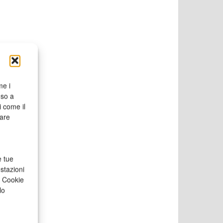
me i
nso a
i come il
rare
e tue
stazioni
a Cookie
lo