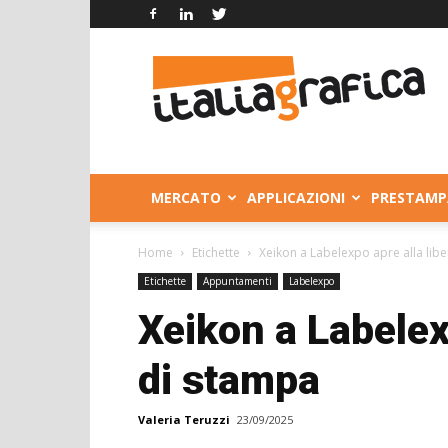
Italia
Grafica
MERCATO
APPLICAZIONI
PRESTAMP
Home
Etichette
Xeikon a Labelexpo apre alla lib
Etichette
Appuntamenti
Labelexpo
Xeikon a Labelex
di stampa
Valeria Teruzzi
23/09/2025