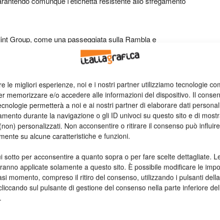
garantendo comunque l’etichetta resistente allo sfregamento
n Flint Group, come una passeggiata sulla Rambla e
to visionare applicazioni per ogni segmento, in particolare,
grado di operare a velocità elevate costanti, stampando
ità dell’immagine o dal consumo di inchiostro. Completa di
re le migliori esperienze, noi e i nostri partner utilizziamo tecnologie co
 dei tempi di produzione. A Barcellona, le demo hanno
er memorizzare e/o accedere alle informazioni del dispositivo. Il conse
genti come chimica, salute & benessere e birra.
cnologie permetterà a noi e ai nostri partner di elaborare dati personal
mento durante la navigazione o gli ID univoci su questo sito e di most
non) personalizzati. Non acconsentire o ritirare il consenso può influire
 possa supportare la produzione continua di etichette finite,
mente su alcune caratteristiche e funzioni.
 un alto numero di SKU e tempi di consegna ridotti, è mettendo
i sotto per acconsentire a quanto sopra o per fare scelte dettagliate. L
aranno applicate solamente a questo sito. È possibile modificare le impo
asi momento, compreso il ritiro del consenso, utilizzando i pulsanti dell
grato, dalla prestampa all’etichetta stampata e convertita,
cliccando sul pulsante di gestione del consenso nella parte inferiore del
mplificativa ma non vincolante; in realtà ogni linea è
.