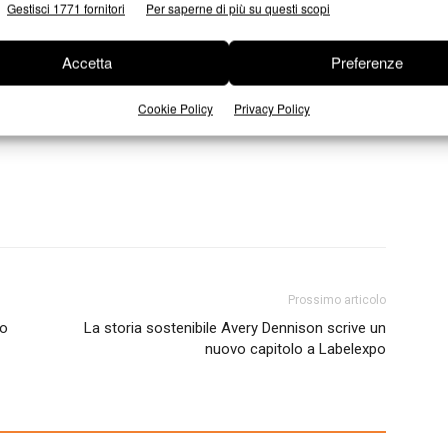
Gestisci 1771 fornitori
Per saperne di più su questi scopi
ogie toner, con l’occhio attento alla sostenibilità. Una
CO Toner contenente PET riciclato, stampando etichette
Accetta
Preferenze
Cookie Policy
Privacy Policy
Prossimo articolo
to
La storia sostenibile Avery Dennison scrive un
nuovo capitolo a Labelexpo