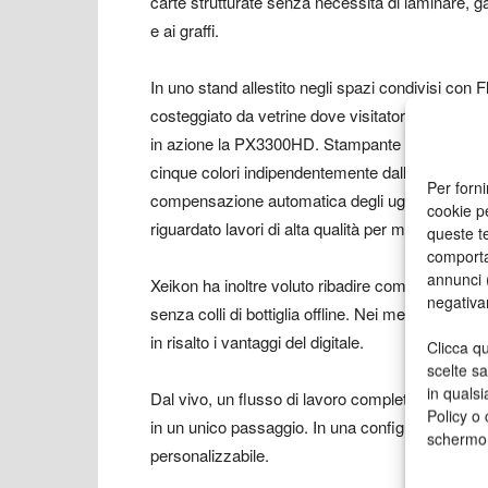
carte strutturate senza necessità di laminare, 
e ai graffi.
In uno stand allestito negli spazi condivisi co
costeggiato da vetrine dove visitatori hanno potu
in azione la PX3300HD. Stampante UV inkjet in 
cinque colori indipendentemente dalla compless
Per forni
compensazione automatica degli ugelli, a tutela
cookie p
riguardato lavori di alta qualità per mercati esi
queste te
comporta
annunci (
Xeikon ha inoltre voluto ribadire come il digitale
negativa
senza colli di bottiglia offline. Nei mercati con
in risalto i vantaggi del digitale.
Clicca qu
scelte s
in qualsi
Dal vivo, un flusso di lavoro completamente inte
Policy o 
in un unico passaggio. In una configurazione ese
schermo
personalizzabile.