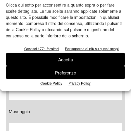
Clicca qui sotto per acconsentire a quanto sopra o per fare
scelte dettagliate. Le tue scelte saranno applicate solamente a
E-mail*
questo sito. È possibile modificare le impostazioni in qualsiasi
momento, compreso il ritiro del consenso, utilizzando i pulsanti
della Cookie Policy o cliccando sul pulsante di gestione del
consenso nella parte inferiore dello schermo.
Telefono
Gestisci 1771 fornitori
Per saperne di più su questi scopi
Accetta
Preferenze
Oggetto
Cookie Policy
Privacy Policy
Messaggio