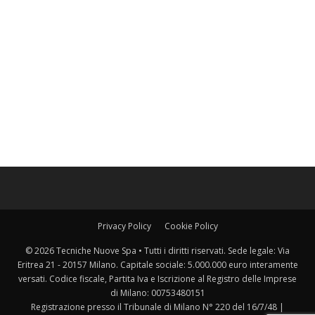
Privacy Policy
Cookie Policy
© 2026 Tecniche Nuove Spa • Tutti i diritti riservati. Sede legale: Via
Eritrea 21 - 20157 Milano. Capitale sociale: 5.000.000 euro interamente
versati. Codice fiscale, Partita Iva e Iscrizione al Registro delle Imprese
di Milano: 00753480151
Registrazione presso il Tribunale di Milano N° 220 del 16/7/48 |