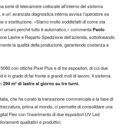
a serie di telecamere collocate all’interno del sistema
o, e un’ avanzata diagnostica interna avvisa l’operatore se
e o sostituzione. «Siamo molto soddisfatti di come sta
rori umani perché tutto è automatico,» commenta
Paolo
ne Lastre e Reparto Spedizione dell’azienda, sottolineando
rmente la qualità della produzione, garantendo costanza e
080 con ottiche Pixel Plus e di tre espositori, di cui due
d è in grado di far fronte a grandi moli di lavoro. Il sistema
en
294 m² di lastre al giorno su tre turni.
alia, che ha curato la transazione commerciale e la fase di
ttrezzatura, prima al mondo, ci permette di consolidare una
igital Flex con l’inserimento di due espositori UV Led
ioramenti qualitativi e produttivi.