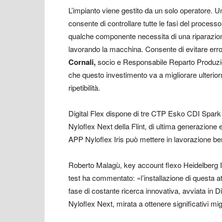
L’impianto viene gestito da un solo operatore. Un
consente di controllare tutte le fasi del process
qualche componente necessita di una riparazion
lavorando la macchina. Consente di evitare er
Cornali,
socio e Responsabile Reparto Produzio
che questo investimento va a migliorare ulterio
ripetibilità.
Digital Flex dispone di tre CTP Esko CDI Spark 5
Nyloflex Next della Flint, di ultima generazione e
APP Nyloflex Iris può mettere in lavorazione b
Roberto Malagù, key account flexo Heidelberg It
test ha commentato: «l’installazione di questa a
fase di costante ricerca innovativa, avviata in D
Nyloflex Next, mirata a ottenere significativi migl