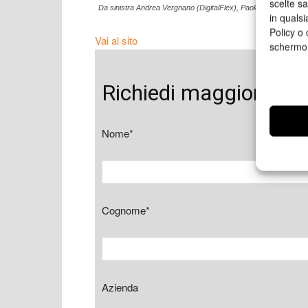
scelte s
Da sinistra Andrea Vergnano (DigitalFlex), Paolo Cornali (Digita
in qualsi
Policy o 
Vai al sito
schermo
Richiedi maggiori inf
Nome*
Cognome*
Azienda