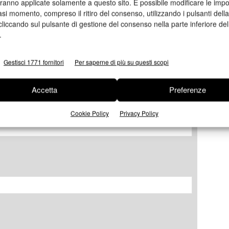
aranno applicate solamente a questo sito. È possibile modificare le impo
lFlex), Roberto Malagù (Heidelberg Italia).
asi momento, compreso il ritiro del consenso, utilizzando i pulsanti dell
cliccando sul pulsante di gestione del consenso nella parte inferiore del
.
Gestisci 1771 fornitori
Per saperne di più su questi scopi
ormazioni
Accetta
Preferenze
Cookie Policy
Privacy Policy