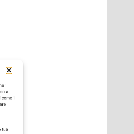
me i
nso a
i come il
rare
e tue