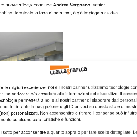
are nuove sfide,» conclude
Andrea Vergnano,
senior
china, terminata la fase di beta test, è già impiegata su due
re le migliori esperienze, noi e i nostri partner utilizziamo tecnologie co
er memorizzare e/o accedere alle informazioni del dispositivo. Il conse
cnologie permetterà a noi e ai nostri partner di elaborare dati personal
mento durante la navigazione o gli ID univoci su questo sito e di most
non) personalizzati. Non acconsentire o ritirare il consenso può influire
mente su alcune caratteristiche e funzioni.
i sotto per acconsentire a quanto sopra o per fare scelte dettagliate. L