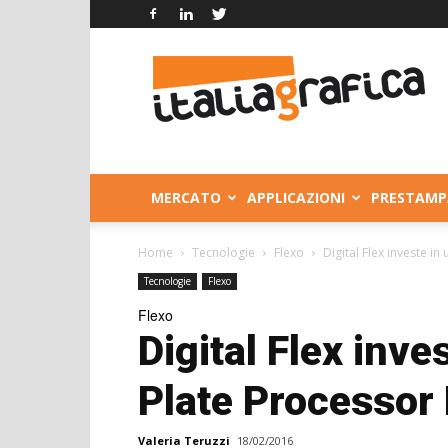
Italia
Grafica
MERCATO
APPLICAZIONI
PRESTAMP
Home
Tecnologie
Flexo
Digital Flex investe in
Tecnologie
Flexo
Flexo
Digital Flex inv
Plate Processor N
Valeria Teruzzi
18/02/2016