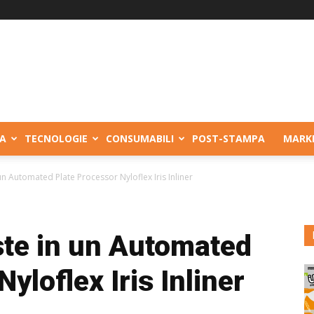
A
TECNOLOGIE
CONSUMABILI
POST-STAMPA
MARK
 un Automated Plate Processor Nyloflex Iris Inliner
este in un Automated
yloflex Iris Inliner