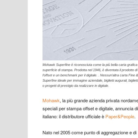
Mohawk Superfine è riconosciuta come la più bella carta grafica 
superficie di stampa. Prodotta nel 1946, è diventata il prodotto di
l’offset e un benchmark per il digitale. . Nessun’altra carta Fine
Superfine ideale per immagine aziendale, biglietti augurali, biglietti 
o progetti di prestigio da realizzare in digitale.
Mohawk
, la più grande azienda privata nordamer
speciali per stampa offset e digitale, annuncia di
italiano: il distributore ufficiale è
Paper&People
.
Nato nel 2005 come punto di aggregazione e di rif