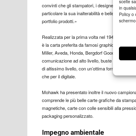
scelte s
convinti che gli stampatori, i designer e le azien
in qualsi
particolare la sua inalterabilità e bellezza sen
Policy o 
schermo
portfolio prodotti.»
Realizzata per la prima volta nel 1946, Mohawk
è la carta preferita da famosi graphic designer, 
Miller, Aveda, Honda, Bergdorf Goodman, Bloom
comunicazione ad alto livello, buste e immagine
di altissimo livello, con un’ottima formazione d
che per il digitale.
Mohawk ha presentato inoltre il nuovo campionari
comprende le più belle carte grafiche da stampa, c
magnetiche, carte con colle sensibili alla pressio
packaging personalizzato.
Impegno ambientale