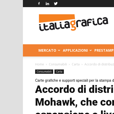
Italia
Grafica
MERCATO
APPLICAZIONI
PRESTAMP
Home
Consumabili
Carta
Accordo di distribuz
Consumabili
Carta
Carte grafiche e supporti speciali per la stampa di
Accordo di distri
Mohawk, che con