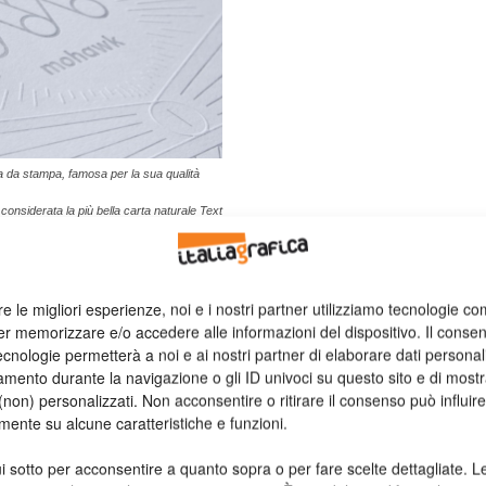
a da stampa, famosa per la sua qualità
, considerata la più bella carta naturale Text
ipali stampanti digitali, e questo rende
i da visita, partecipazioni, bilanci
estigio da realizzare in digitale.
re le migliori esperienze, noi e i nostri partner utilizziamo tecnologie co
er memorizzare e/o accedere alle informazioni del dispositivo. Il conse
12 novembre, nello showroom di Paper & People,
F. Joseph
cnologie permetterà a noi e ai nostri partner di elaborare dati personal
 Internazionali, ha presentato il prodotto di punta, Mohawk
mento durante la navigazione o gli ID univoci su questo sito e di most
 e anche le altre linee di prodotto che comprendono una
non) personalizzati. Non acconsentire o ritirare il consenso può influire
di carte fini e supporti per il digitale.
mente su alcune caratteristiche e funzioni.
i sotto per acconsentire a quanto sopra o per fare scelte dettagliate. L
nel mercato italiano» afferma Joseph O’Connor «Siamo infatti