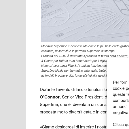
Mohawk Superfine è riconosciuta come la più bella carta grafic
costante, uniformità e la perfetta superficie di stampa.
Prodotta nel 1946, è diventata il prodotto di punta della cartiera
& Cover per l’offset e un benchmark per il digitale.
Nessun’altra carta Fine & Premium funziona così bene nelle princ
Superfine ideale per immagine aziendale, biglietti augurali, bigliett
aziendali, brochure, libri fotografici di alta qualità o progetti di pr
Per forni
cookie p
Durante l’evento di lancio tenutosi lo scorso 
queste te
O’Connor
, Senior Vice President delle Vendite
comporta
Superfine, che è diventata un’icona del design,
annunci (
proposta molto diversificata e in continua crescita 
negativa
Clicca qu
«Siamo desiderosi di inserire i nostri prodotti 