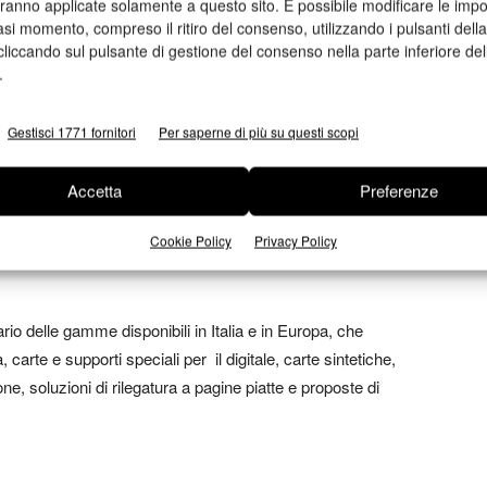
aranno applicate solamente a questo sito. È possibile modificare le impo
de italiane apprezzeranno le caratteristiche di Superfine, in
asi momento, compreso il ritiro del consenso, utilizzando i pulsanti dell
za tempo e accoglieranno con entusiasmo l’intero nostro
cliccando sul pulsante di gestione del consenso nella parte inferiore del
.
 Superfine è diventata sinonimo di eccellenza e per questo
Gestisci 1771 fornitori
Per saperne di più su questi scopi
case di moda e brand affermati tra i quali Tiffany, Herman
ingdales, per realizzare packaging di lusso,
Accetta
Preferenze
 coordinata di pregio. Mohawk Superfine è infatti una carta
Cookie Policy
Privacy Policy
el foglio e molte grammature, adatta sia per stampa offset
o delle gamme disponibili in Italia e in Europa, che
arte e supporti speciali per il digitale, carte sintetiche,
ne, soluzioni di rilegatura a pagine piatte e proposte di