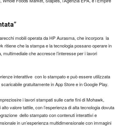
el, Whole Foods Market, Staples, l’Agenzia EPA, e l’Empire
ntata”
arecchi mobili operata da HP Aurasma, che incorpora la
k ritiene che la stampa e la tecnologia possano operare in
 multimediale che accresce l’interesse per i lavori
erienze interattive con lo stampato e può essere utilizzata
scaricabile gratuitamente in App Store e in Google Play.
preziosire i lavori stampati sulle carte fini di Mohawk,
alto valore tattile, con l’esperienza di alta tecnologia dovuta
egrazione dello stampato con contenuti interattivi e
sionale in un’esperienza multidimensionale con immagini