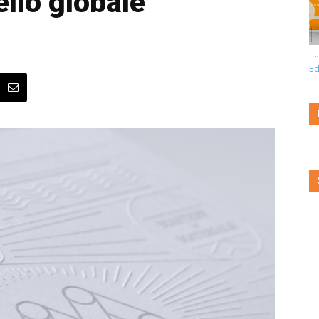
ello globale
n
Ed