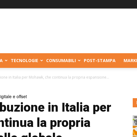
A
TECNOLOGIE
CONSUMABILI
POST-STAMPA
MARK
ione in Italia per Mohawk, che continua la propria espansione...
gitale e offset
buzione in Italia per
tinua la propria