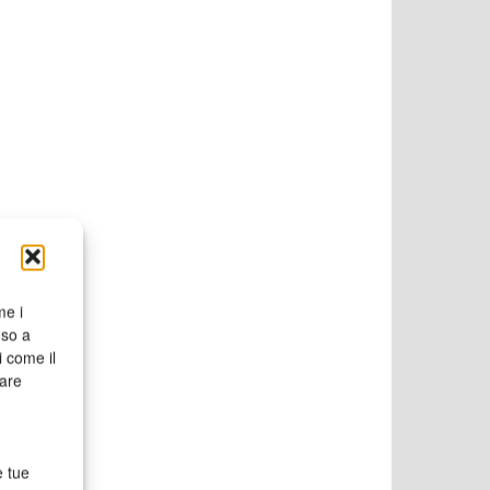
me i
nso a
i come il
rare
e tue