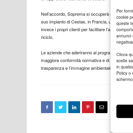
Per forni
Nell’accordo, Soprema si occuperà della raccolta,
cookie p
suo impianto di Cestas, in Francia, utilizzando
queste te
invece i propri clienti per facilitare l’accesso a
comporta
annunci (
riciclo.
negativa
Le aziende che aderiranno al programma potranno 
Clicca qu
maggiore conformità normativa e di un rafforzamen
scelte s
in qualsi
trasparenza e l’immagine ambientale verso clien
Policy o 
schermo