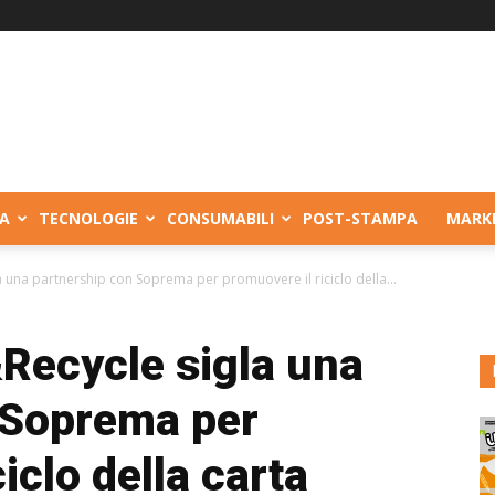
A
TECNOLOGIE
CONSUMABILI
POST-STAMPA
MARK
 una partnership con Soprema per promuovere il riciclo della...
Recycle sigla una
 Soprema per
iclo della carta