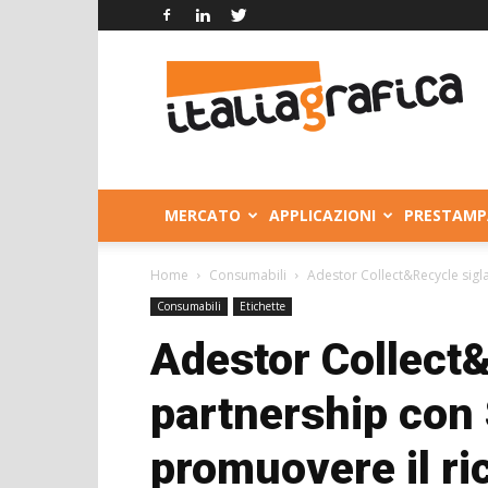
Italia
Grafica
MERCATO
APPLICAZIONI
PRESTAMP
Home
Consumabili
Adestor Collect&Recycle sigla
Consumabili
Etichette
Adestor Collect&
partnership con
promuovere il ric