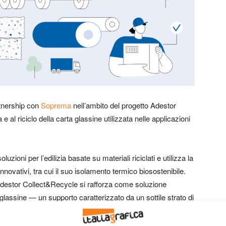
tnership con
Soprema
nell’ambito del progetto Adestor
e al riciclo della carta glassine utilizzata nelle applicazioni
zioni per l’edilizia basate su materiali riciclati e utilizza la
novativi, tra cui il suo isolamento termico biosostenibile.
destor Collect&Recycle si rafforza come soluzione
glassine — un supporto caratterizzato da un sottile strato di
do lo smaltimento in discarica o l’incenerimento e favorendo