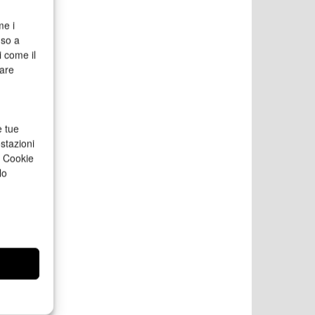
me i
nso a
i come il
rare
e tue
stazioni
a Cookie
lo