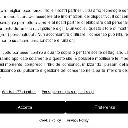
re le migliori esperienze, noi e i nostri partner utilizziamo tecnologie co
 del trasporto e della trasformazione dei rifiuti presso il
er memorizzare e/o accedere alle informazioni del dispositivo. Il conse
 un processo brevettato. Lecta Self-Adhesives informerà
cnologie permetterà a noi e ai nostri partner di elaborare dati personal
l servizio, senza intervenire direttamente nel processo di
mento durante la navigazione o gli ID univoci su questo sito e di most
non) personalizzati. Non acconsentire o ritirare il consenso può influire
mente su alcune caratteristiche e funzioni.
beneficiare di una significativa riduzione dei rifiuti, di una
i sotto per acconsentire a quanto sopra o per fare scelte dettagliate. L
to della propria strategia di sostenibilità, migliorando la
aranno applicate solamente a questo sito. È possibile modificare le impo
asi momento, compreso il ritiro del consenso, utilizzando i pulsanti dell
ti e stakeholder.
cliccando sul pulsante di gestione del consenso nella parte inferiore del
.
Gestisci 1771 fornitori
Per saperne di più su questi scopi
Accetta
Preferenze
Cookie Policy
Privacy Policy