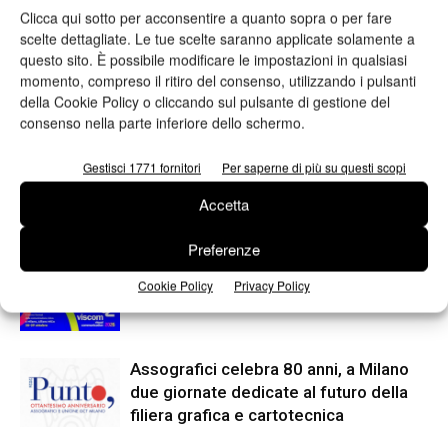
Clicca qui sotto per acconsentire a quanto sopra o per fare
scelte dettagliate. Le tue scelte saranno applicate solamente a
questo sito. È possibile modificare le impostazioni in qualsiasi
momento, compreso il ritiro del consenso, utilizzando i pulsanti
Articolo precedente
Prossimo articolo
della Cookie Policy o cliccando sul pulsante di gestione del
Onlineprinters si prende cura
Rivoluzionaria stampa di colori
consenso nella parte inferiore dello schermo.
dell’ambiente
metallici, in un processo
digitale
Gestisci 1771 fornitori
Per saperne di più su questi scopi
Accetta
ARTICOLI CORRELATI
ALTRO DALL'AUTORE
Preferenze
Viscom 2026 cambia volto: debutta il
Cookie Policy
Privacy Policy
nuovo format Exhibition & Conference
Assografici celebra 80 anni, a Milano
due giornate dedicate al futuro della
filiera grafica e cartotecnica