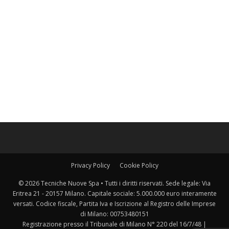
Privacy Policy
Cookie Policy
© 2026 Tecniche Nuove Spa • Tutti i diritti riservati. Sede legale: Via
Eritrea 21 - 20157 Milano. Capitale sociale: 5.000.000 euro interamente
versati. Codice fiscale, Partita Iva e Iscrizione al Registro delle Imprese
di Milano: 00753480151
Registrazione presso il Tribunale di Milano N° 220 del 16/7/48 |