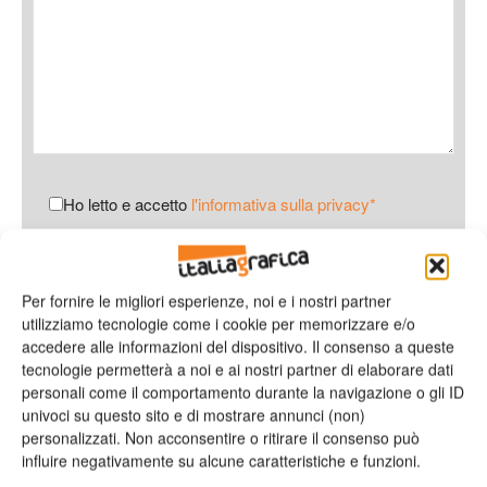
Ho letto e accetto
l'informativa sulla privacy*
Per fornire le migliori esperienze, noi e i nostri partner
utilizziamo tecnologie come i cookie per memorizzare e/o
accedere alle informazioni del dispositivo. Il consenso a queste
TAG
Agfa
chiusura
Manerbio
tecnologie permetterà a noi e ai nostri partner di elaborare dati
personali come il comportamento durante la navigazione o gli ID
univoci su questo sito e di mostrare annunci (non)
personalizzati. Non acconsentire o ritirare il consenso può
influire negativamente su alcune caratteristiche e funzioni.