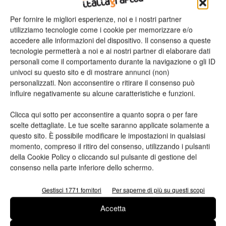
Per fornire le migliori esperienze, noi e i nostri partner
utilizziamo tecnologie come i cookie per memorizzare e/o
accedere alle informazioni del dispositivo. Il consenso a queste
tecnologie permetterà a noi e ai nostri partner di elaborare dati
personali come il comportamento durante la navigazione o gli ID
univoci su questo sito e di mostrare annunci (non)
personalizzati. Non acconsentire o ritirare il consenso può
influire negativamente su alcune caratteristiche e funzioni.
Ho letto e accetto
l'informativa sulla privacy*
Clicca qui sotto per acconsentire a quanto sopra o per fare
scelte dettagliate. Le tue scelte saranno applicate solamente a
questo sito. È possibile modificare le impostazioni in qualsiasi
momento, compreso il ritiro del consenso, utilizzando i pulsanti
della Cookie Policy o cliccando sul pulsante di gestione del
consenso nella parte inferiore dello schermo.
TAG
Banfi
Direttore Generale
Kba
Gestisci 1771 fornitori
Per saperne di più su questi scopi
Accetta