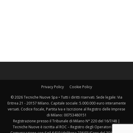
Privacy Policy
Cookie Policy
© 2026 Tecniche Nuove Spa • Tutti i diritti riservati. Sede legale: Via
Eritrea 21 - 20157 Milano. Capitale sociale: 5.000.000 euro interamente
versati. Codice fiscale, Partita Iva e Iscrizione al Registro delle Imprese
di Milano: 00753480151
Registrazione presso il Tribunale di Milano N° 220 del 16/7/48 |
Tecniche Nuove è iscritta al ROC – Registro degli Operatori della
Comunicazione con il n° 6419 (delibera 236/01/Cons del 30/6/2001