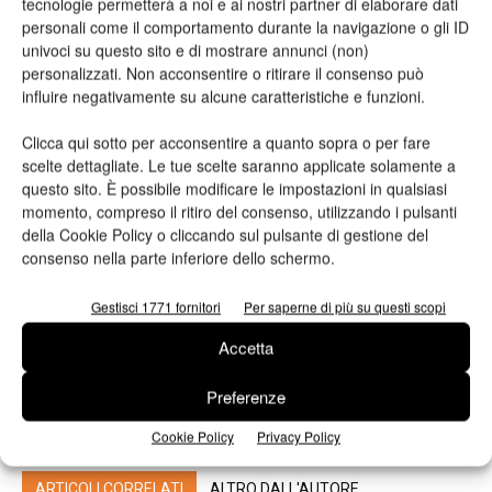
tecnologie permetterà a noi e ai nostri partner di elaborare dati
personali come il comportamento durante la navigazione o gli ID
univoci su questo sito e di mostrare annunci (non)
personalizzati. Non acconsentire o ritirare il consenso può
influire negativamente su alcune caratteristiche e funzioni.
TAG
Altinia
Xerox
Clicca qui sotto per acconsentire a quanto sopra o per fare
scelte dettagliate. Le tue scelte saranno applicate solamente a
questo sito. È possibile modificare le impostazioni in qualsiasi
momento, compreso il ritiro del consenso, utilizzando i pulsanti
della Cookie Policy o cliccando sul pulsante di gestione del
consenso nella parte inferiore dello schermo.
Gestisci 1771 fornitori
Per saperne di più su questi scopi
Articolo precedente
Prossimo articolo
Accetta
Registrazione Emas per lo
Accordo di collaborazione tra
stabilimento Burgo Group di
Assografici ed Ecol Studio
Preferenze
Verzuolo
Cookie Policy
Privacy Policy
ARTICOLI CORRELATI
ALTRO DALL'AUTORE