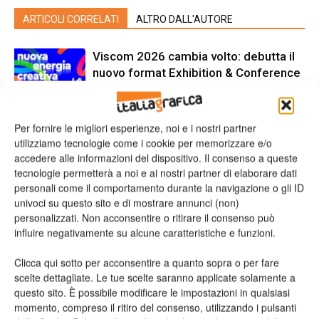
ARTICOLI CORRELATI
ALTRO DALL'AUTORE
Viscom 2026 cambia volto: debutta il
nuovo format Exhibition & Conference
Assografici celebra 80 anni, a Milano
Per fornire le migliori esperienze, noi e i nostri partner
due giornate dedicate al futuro della
utilizziamo tecnologie come i cookie per memorizzare e/o
filiera grafica e cartotecnica
accedere alle informazioni del dispositivo. Il consenso a queste
tecnologie permetterà a noi e ai nostri partner di elaborare dati
personali come il comportamento durante la navigazione o gli ID
Heidelberg punta su packaging,
univoci su questo sito e di mostrare annunci (non)
digitale e nuove tecnologie: approvata
personalizzati. Non acconsentire o ritirare il consenso può
la strategia 2026
influire negativamente su alcune caratteristiche e funzioni.
Clicca qui sotto per acconsentire a quanto sopra o per fare
scelte dettagliate. Le tue scelte saranno applicate solamente a
questo sito. È possibile modificare le impostazioni in qualsiasi
momento, compreso il ritiro del consenso, utilizzando i pulsanti
LASCIA UN COMMENTO