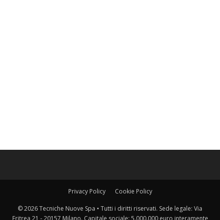
Privacy Policy
Cookie Policy
© 2026 Tecniche Nuove Spa • Tutti i diritti riservati. Sede legale: Via
Eritrea 21 - 20157 Milano. Capitale sociale: 5.000.000 euro interamente