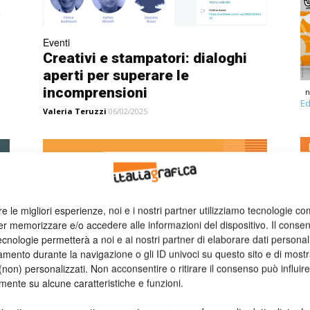
Eventi
Creativi e stampatori: dialoghi
aperti per superare le
incomprensioni
n
Ed
Valeria Teruzzi
06/02/2025
re le migliori esperienze, noi e i nostri partner utilizziamo tecnologie co
er memorizzare e/o accedere alle informazioni del dispositivo. Il conse
cnologie permetterà a noi e ai nostri partner di elaborare dati personal
mento durante la navigazione o gli ID univoci su questo sito e di most
PDF: tutti lo usano, pochi lo
non) personalizzati. Non acconsentire o ritirare il consenso può influire
mente su alcune caratteristiche e funzioni.
capiscono. Scopri potenzialità e
best...