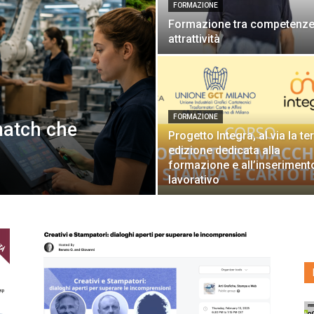
FORMAZIONE
Formazione tra competenze
attrattività
FORMAZIONE
match che
Progetto Integra, al via la te
edizione dedicata alla
formazione e all’inseriment
lavorativo