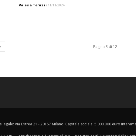
Valeria Teruzzi
11/11/2024
Pagina 3 di 12
e legale: Via Eritrea 21 - 20157 Milano. Capitale sociale: 5.000.000 euro interament