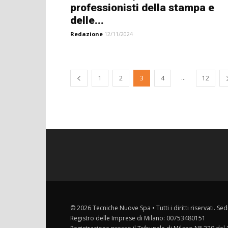
professionisti della stampa e
delle...
Redazione
12/11/2024
...
1
2
3
4
12
© 2026 Tecniche Nuove Spa • Tutti i diritti riservati. Sed
Registro delle Imprese di Milano: 00753480151