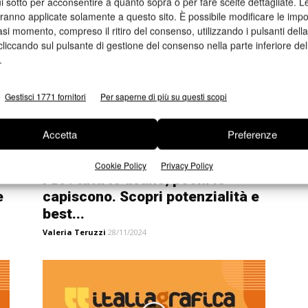
i sotto per acconsentire a quanto sopra o per fare scelte dettagliate. L
Valeria Teruzzi
05/12/2024
aranno applicate solamente a questo sito. È possibile modificare le impo
asi momento, compreso il ritiro del consenso, utilizzando i pulsanti dell
cliccando sul pulsante di gestione del consenso nella parte inferiore del
.
Gestisci 1771 fornitori
Per saperne di più su questi scopi
Accetta
Preferenze
Cookie Policy
Privacy Policy
PDF: tutti lo usano, pochi lo
e
capiscono. Scopri potenzialità e
best...
Valeria Teruzzi
28/11/2024