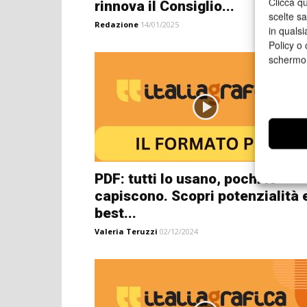
Clicca qu
rinnova il Consiglio...
scelte s
Redazione
14/01/2025
in qualsi
Policy o 
schermo
PDF: tutti lo usano, pochi lo
capiscono. Scopri potenzialità 
best...
Valeria Teruzzi
02/12/2024