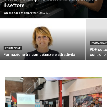
il settore
Alessandro Mambretti
29/06/2026
FORMAZIONE
FORMAZIONE
PDF sotto 
Formazione tra competenze e attrattività
controllo