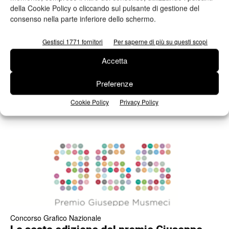
della Cookie Policy o cliccando sul pulsante di gestione del
consenso nella parte inferiore dello schermo.
Gestisci 1771 fornitori
Per saperne di più su questi scopi
Print4All
Gli incontri di Print4All al servizio dei
Accetta
professionisti del printing
Preferenze
staff
18/05/2018
Cookie Policy
Privacy Policy
Concorso Grafico Nazionale