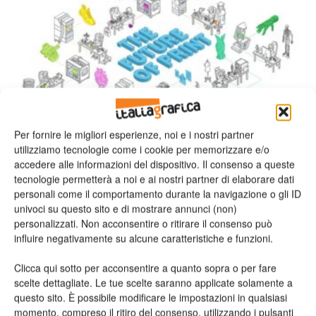
Per fornire le migliori esperienze, noi e i nostri partner
Formazione
utilizziamo tecnologie come i cookie per memorizzare e/o
Da Ricoh la nuova ricerca The Future of
accedere alle informazioni del dispositivo. Il consenso a queste
Print
tecnologie permetterà a noi e ai nostri partner di elaborare dati
staff
28/06/2018
personali come il comportamento durante la navigazione o gli ID
univoci su questo sito e di mostrare annunci (non)
personalizzati. Non acconsentire o ritirare il consenso può
influire negativamente su alcune caratteristiche e funzioni.
Clicca qui sotto per acconsentire a quanto sopra o per fare
scelte dettagliate. Le tue scelte saranno applicate solamente a
questo sito. È possibile modificare le impostazioni in qualsiasi
momento, compreso il ritiro del consenso, utilizzando i pulsanti