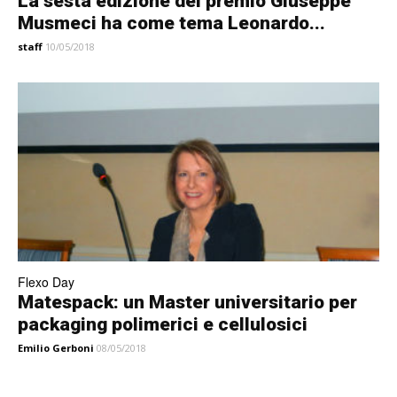
La sesta edizione del premio Giuseppe
Musmeci ha come tema Leonardo...
staff
10/05/2018
Flexo Day
Matespack: un Master universitario per
packaging polimerici e cellulosici
Emilio Gerboni
08/05/2018